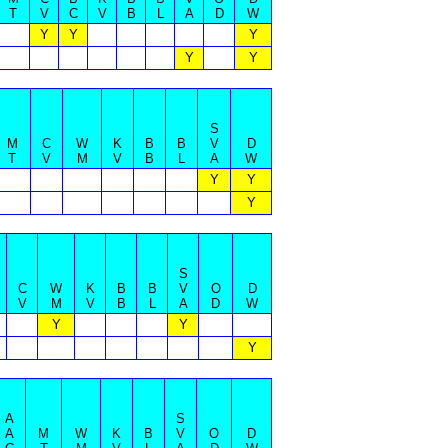
T
V
C
V
B
L
A
D
W
Y
Y
Y
Y
Y
S
M
C
W
K
B
B
V
D
T
V
M
V
B
L
A
W
Y
Y
Y
S
C
W
K
B
B
V
O
D
V
M
V
B
L
A
D
W
Y
Y
Y
A
S
A
M
W
K
B
V
O
D