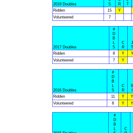
2018 Doubles
S
R
T
Ridden
15
Y
Volunteered
7
#
D
B
L
C
2017 Doubles
S
R
Ridden
8
Y
Volunteered
7
Y
#
D
B
L
C
2016 Doubles
S
R
I
Ridden
11
Y
Volunteered
8
Y
#
D
B
L
C