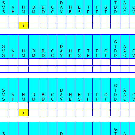
S
D
T
A
V
M
H
D
B
C
A
H
E
T
T
G
D
A
C
S
H
M
M
D
C
V
B
S
F
T
T
D
C
V
Y
G
S
D
T
A
V
M
H
D
B
C
A
H
E
T
T
G
D
A
C
S
H
M
M
D
C
V
B
S
F
T
T
D
C
V
G
S
D
T
A
V
M
H
D
B
C
A
H
E
T
T
G
D
A
C
S
H
M
M
D
C
V
B
S
F
T
T
D
C
V
Y
G
S
D
T
A