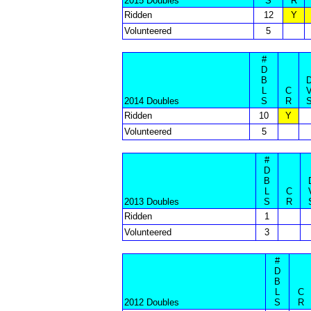
2015 Doubles
S
R
Ridden
12
Y
Volunteered
5
#
D
B
L
C
2014 Doubles
S
R
Ridden
10
Y
Volunteered
5
#
D
B
L
C
2013 Doubles
S
R
Ridden
1
Volunteered
3
#
D
B
L
C
2012 Doubles
S
R