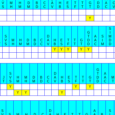
V
M
H
D
B
C
A
H
E
T
T
G
D
A
C
S
H
M
M
D
C
V
B
S
F
T
T
D
C
V
Y
S
G
I
S
D
T
A
S
M
J
V
M
H
D
B
C
A
H
E
T
T
G
D
A
I
D
T
S
H
M
M
D
C
V
B
S
F
T
T
D
C
M
D
Y
Y
Y
Y
Y
G
S
D
T
A
J
V
H
M
D
B
C
A
H
E
T
T
G
D
A
M
T
S
M
H
M
D
C
V
B
S
F
T
T
D
C
T
Y
Y
Y
Y
Y
Y
S
D
A
S
V
S
M
H
D
C
A
H
E
T
T
G
A
B
I