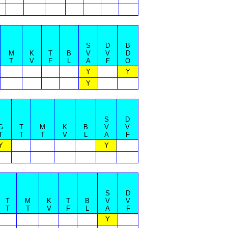
S
D
B
M
K
T
B
V
V
D
T
V
F
L
A
F
O
Y
Y
Y
S
D
G
T
M
K
B
V
V
T
T
T
V
L
A
F
Y
Y
S
D
T
M
K
T
B
V
V
T
T
V
F
L
A
F
Y