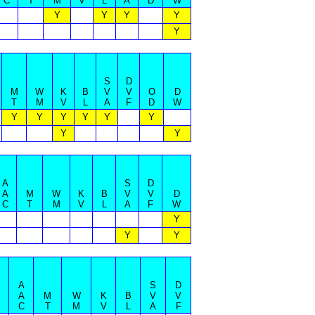
C
T
M
V
L
A
D
W
Y
Y
Y
Y
Y
S
D
M
W
K
B
V
V
O
D
T
M
V
L
A
F
D
W
Y
Y
Y
Y
Y
Y
Y
Y
A
S
D
A
M
W
K
B
V
V
D
C
T
M
V
L
A
F
W
Y
Y
Y
A
S
D
A
M
W
K
B
V
V
C
T
M
V
L
A
F