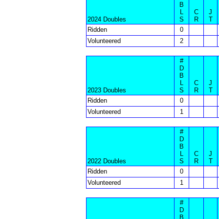
B
L
C
J
2024 Doubles
S
R
T
Ridden
0
Volunteered
2
#
D
B
L
C
J
2023 Doubles
S
R
T
Ridden
0
Volunteered
1
#
D
B
L
C
J
2022 Doubles
S
R
T
Ridden
0
Volunteered
1
#
D
B