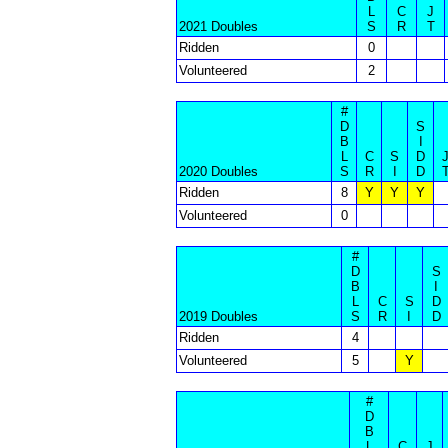
L
C
J
2021 Doubles
S
R
T
Ridden
0
Volunteered
2
#
D
S
B
I
L
C
S
D
2020 Doubles
S
R
I
D
Ridden
8
Y
Y
Y
Volunteered
0
#
D
S
B
I
L
C
S
D
2019 Doubles
S
R
I
D
Ridden
4
Volunteered
5
Y
#
D
B
L
C
J