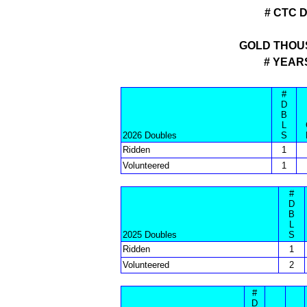
# CTC 
GOLD THOU
# YEAR
#
D
B
L
2026 Doubles
S
Ridden
1
Volunteered
1
#
D
B
L
2025 Doubles
S
Ridden
1
Volunteered
2
#
D