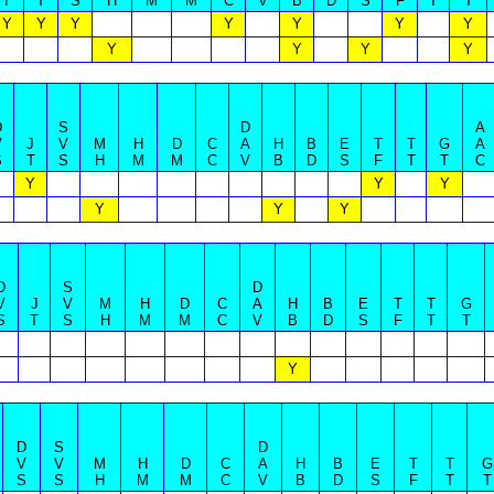
I
T
S
H
M
M
C
V
B
D
S
F
T
T
Y
Y
Y
Y
Y
Y
Y
Y
Y
Y
Y
D
S
D
A
V
J
V
M
H
D
C
A
H
B
E
T
T
G
A
S
T
S
H
M
M
C
V
B
D
S
F
T
T
C
Y
Y
Y
Y
Y
Y
D
S
D
V
J
V
M
H
D
C
A
H
B
E
T
T
G
S
T
S
H
M
M
C
V
B
D
S
F
T
T
Y
D
S
D
V
V
M
H
D
C
A
H
B
E
T
T
G
S
S
H
M
M
C
V
B
D
S
F
T
T