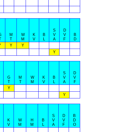
S
D
G
M
W
K
B
V
V
B
T
T
M
V
L
A
F
D
Y
Y
Y
Y
S
D
G
M
W
K
B
V
V
T
T
M
V
L
A
F
Y
Y
S
D
B
K
W
H
B
V
V
D
V
M
M
L
A
F
O