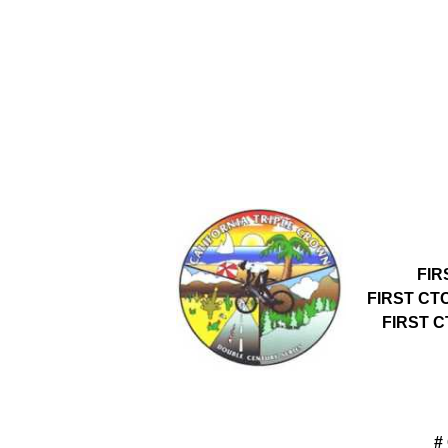
FIR
FIRST CT
FIRST 
#