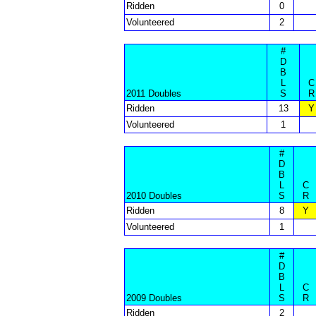
Ridden
0
Volunteered
2
#
D
B
L
C
2011 Doubles
S
R
Ridden
13
Y
Volunteered
1
#
D
B
L
C
2010 Doubles
S
R
Ridden
8
Y
Volunteered
1
#
D
B
L
C
2009 Doubles
S
R
Ridden
2