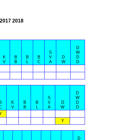
 2017 2018
D
S
W
K
B
B
B
V
D
D
V
B
L
C
A
W
D
D
S
W
B
K
B
B
V
D
D
C
V
B
L
A
W
D
Y
Y
D