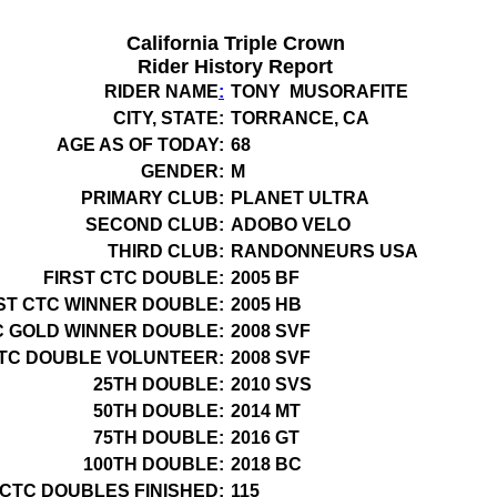
California Triple Crown
Rider History Report
RIDER NAME
:
TONY MUSORAFITE
CITY, STATE:
TORRANCE, CA
AGE AS OF TODAY:
68
GENDER:
M
PRIMARY CLUB:
PLANET ULTRA
SECOND CLUB:
ADOBO VELO
THIRD CLUB:
RANDONNEURS USA
FIRST CTC DOUBLE:
2005 BF
ST CTC WINNER DOUBLE:
2005 HB
C GOLD WINNER DOUBLE:
2008 SVF
CTC DOUBLE VOLUNTEER:
2008 SVF
25TH DOUBLE:
2010 SVS
50TH DOUBLE:
2014 MT
75TH DOUBLE:
2016 GT
100TH DOUBLE:
2018 BC
 CTC DOUBLES FINISHED:
115