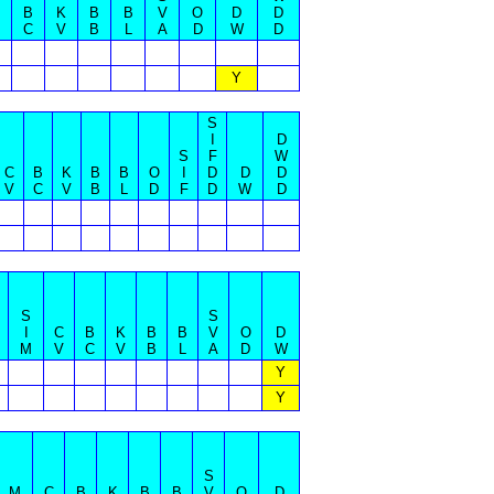
B
K
B
B
V
O
D
D
C
V
B
L
A
D
W
D
Y
S
I
D
S
F
W
C
B
K
B
B
O
I
D
D
D
V
C
V
B
L
D
F
D
W
D
S
S
I
C
B
K
B
B
V
O
D
M
V
C
V
B
L
A
D
W
Y
Y
S
M
C
B
K
B
B
V
O
D