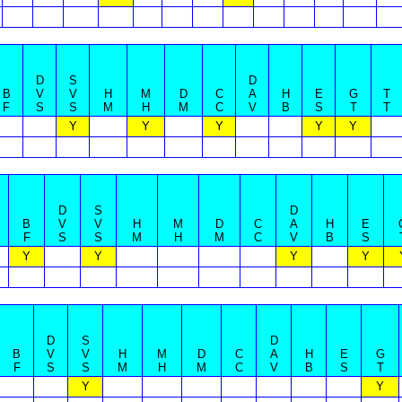
D
S
D
B
V
V
H
M
D
C
A
H
E
G
T
F
S
S
M
H
M
C
V
B
S
T
T
Y
Y
Y
Y
Y
D
S
D
B
V
V
H
M
D
C
A
H
E
F
S
S
M
H
M
C
V
B
S
Y
Y
Y
Y
D
S
D
B
V
V
H
M
D
C
A
H
E
G
F
S
S
M
H
M
C
V
B
S
T
Y
Y