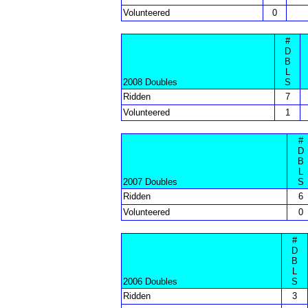
Volunteered
0
#
D
B
L
2008 Doubles
S
Ridden
7
Volunteered
1
#
D
B
L
2007 Doubles
S
Ridden
6
Volunteered
0
#
D
B
L
2006 Doubles
S
Ridden
3