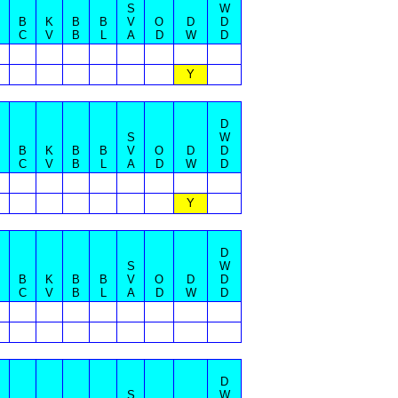
S
W
B
K
B
B
V
O
D
D
C
V
B
L
A
D
W
D
Y
D
S
W
B
K
B
B
V
O
D
D
C
V
B
L
A
D
W
D
Y
D
S
W
B
K
B
B
V
O
D
D
C
V
B
L
A
D
W
D
D
S
W