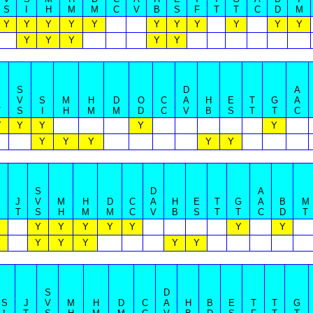
S
I
H
M
M
C
V
B
S
F
T
T
C
D
M
Y
Y
Y
Y
Y
Y
Y
Y
Y
Y
Y
Y
Y
Y
Y
Y
S
D
A
J
V
S
M
H
D
O
C
A
H
E
T
G
A
T
S
I
H
M
M
D
C
V
B
S
T
T
C
Y
Y
Y
Y
Y
Y
Y
Y
Y
Y
S
D
A
S
J
V
M
H
D
C
A
H
E
T
G
A
B
M
T
S
H
M
M
C
V
B
S
T
T
C
D
T
Y
Y
Y
Y
Y
Y
Y
Y
Y
Y
Y
Y
Y
Y
S
D
S
J
V
M
H
D
C
A
H
B
E
T
T
G