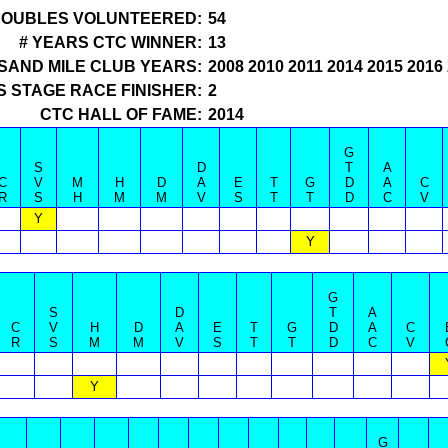
DOUBLES VOLUNTEERED:
54
# YEARS CTC WINNER:
13
SAND MILE CLUB YEARS:
2008 2010 2011 2014 2015 2016
S STAGE RACE FINISHER:
2
CTC HALL OF FAME:
2014
G
S
D
T
A
C
V
M
H
D
A
E
T
G
D
A
C
R
S
H
M
M
V
S
T
T
D
C
V
Y
Y
G
S
D
T
A
C
V
H
D
A
E
T
G
D
A
C
R
S
M
M
V
S
T
T
D
C
V
Y
G