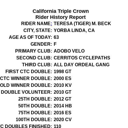
California Triple Crown
Rider History Report
RIDER NAME
:
TERESA (TIGER) M. BECK
CITY, STATE:
YORBA LINDA, CA
AGE AS OF TODAY:
63
GENDER:
F
PRIMARY CLUB:
ADOBO VELO
SECOND CLUB:
CERRITOS CYCLEPATHS
THIRD CLUB:
ALL DAY ORDEAL GANG
FIRST CTC DOUBLE:
1998 GT
 CTC WINNER DOUBLE:
2000 ES
GOLD WINNER DOUBLE:
2010 KV
C DOUBLE VOLUNTEER:
2010 GT
25TH DOUBLE:
2012 GT
50TH DOUBLE:
2014 HB
75TH DOUBLE:
2016 ES
100TH DOUBLE:
2020 CV
TC DOUBLES FINISHED:
110