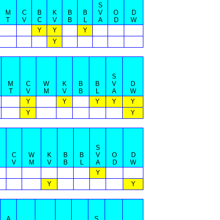
S
M
C
B
K
B
B
V
O
D
T
V
C
V
B
L
A
D
W
Y
Y
Y
Y
S
M
C
W
K
B
B
V
D
T
V
M
V
B
L
A
W
Y
Y
Y
Y
Y
Y
Y
S
C
W
K
B
B
V
O
D
V
M
V
B
L
A
D
W
Y
Y
Y
A
S