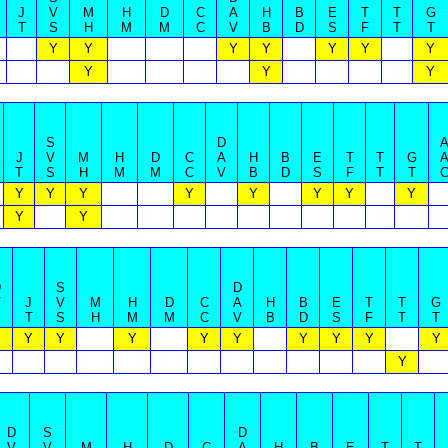
J
V
M
H
D
C
A
H
B
E
T
T
G
T
S
H
M
M
C
V
B
D
S
F
T
T
Y
Y
Y
Y
Y
Y
Y
Y
Y
Y
S
D
J
V
M
H
D
C
A
H
B
E
T
T
G
T
S
H
M
M
C
V
B
D
S
F
T
T
Y
Y
Y
Y
Y
Y
Y
Y
Y
Y
D
S
D
V
J
V
M
H
D
C
A
H
B
E
T
T
G
S
T
S
H
M
M
C
V
B
D
S
F
T
T
Y
Y
Y
Y
Y
Y
Y
Y
Y
Y
Y
D
S
D
V
V
M
H
D
C
A
H
B
E
T
T