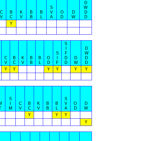
D
S
W
C
B
K
B
B
V
O
D
D
V
C
V
B
L
A
D
W
D
Y
S
I
D
S
F
W
C
B
K
B
B
O
I
D
D
D
V
C
V
B
L
D
F
D
W
D
Y
Y
Y
Y
Y
Y
S
S
M
I
C
B
K
B
B
V
O
D
T
M
V
C
V
B
L
A
D
W
Y
Y
Y
Y