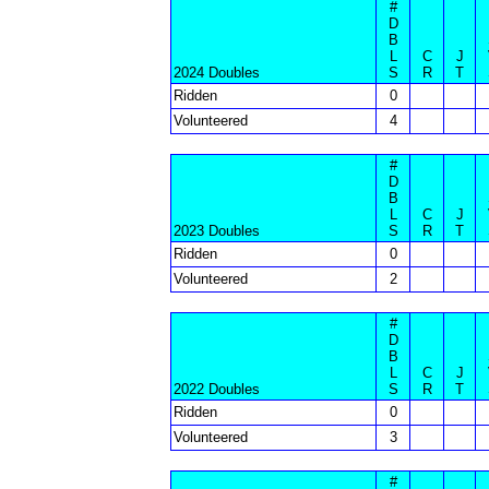
#
D
B
L
C
J
2024 Doubles
S
R
T
Ridden
0
Volunteered
4
#
D
B
L
C
J
2023 Doubles
S
R
T
Ridden
0
Volunteered
2
#
D
B
L
C
J
2022 Doubles
S
R
T
Ridden
0
Volunteered
3
#