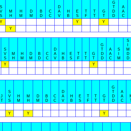
G
S
D
T
A
V
M
H
D
B
C
A
H
E
T
T
G
D
A
S
H
M
M
D
C
V
B
S
F
T
T
D
C
Y
Y
Y
Y
S
G
I
S
D
T
A
S
M
V
M
H
D
B
C
A
H
E
T
T
G
D
A
I
D
S
H
M
M
D
C
V
B
S
F
T
T
D
C
M
D
Y
Y
G
S
D
T
A
J
V
H
M
D
B
C
A
H
E
T
T
G
D
A
T
S
M
H
M
D
C
V
B
S
F
T
T
D
C
Y
Y
Y