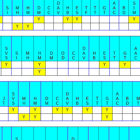
D
A
S
S
M
H
D
C
A
H
E
T
T
G
A
B
I
I
H
M
M
C
V
B
S
F
T
T
C
D
M
Y
Y
Y
Y
Y
Y
S
D
A
V
S
M
H
D
O
C
A
H
E
T
G
A
S
I
H
M
M
D
C
V
B
S
T
T
C
Y
Y
Y
Y
Y
S
D
A
J
V
M
H
D
C
A
H
E
T
G
A
B
M
T
S
H
M
M
C
V
B
S
T
T
C
D
T
Y
Y
Y
Y
Y
Y
Y
Y
Y
S
D