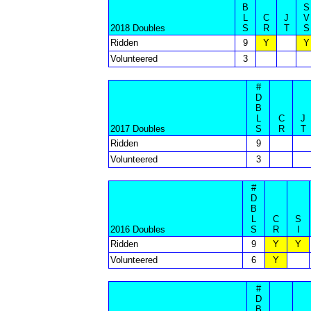
B
S
L
C
J
V
2018 Doubles
S
R
T
S
Ridden
9
Y
Y
Volunteered
3
#
D
B
L
C
J
2017 Doubles
S
R
T
Ridden
9
Volunteered
3
#
D
B
L
C
S
2016 Doubles
S
R
I
Ridden
9
Y
Y
Volunteered
6
Y
#
D
B