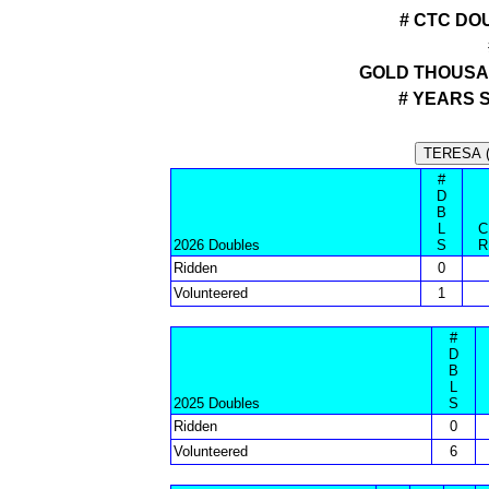
# CTC DO
GOLD THOUSA
# YEARS 
#
D
B
L
C
2026 Doubles
S
R
Ridden
0
Volunteered
1
#
D
B
L
2025 Doubles
S
Ridden
0
Volunteered
6