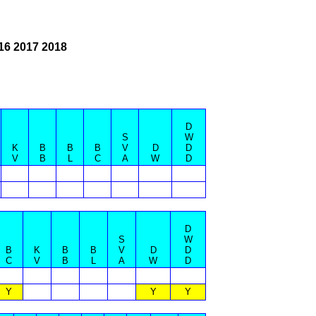
16 2017 2018
D
S
W
K
B
B
B
V
D
D
V
B
L
C
A
W
D
D
S
W
B
K
B
B
V
D
D
C
V
B
L
A
W
D
Y
Y
Y