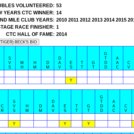
UBLES VOLUNTEERED:
53
# YEARS CTC WINNER:
14
ND MILE CLUB YEARS:
2010 2011 2012 2013 2014 2015 20
STAGE RACE FINISHER:
1
CTC HALL OF FAME:
2014
G
S
D
T
A
V
M
H
D
A
E
T
G
D
A
C
S
H
M
M
V
S
T
T
D
C
V
Y
G
S
D
T
A
C
V
H
D
A
E
T
G
D
A
C
R
S
M
M
V
S
T
T
D
C
V
Y
Y
Y