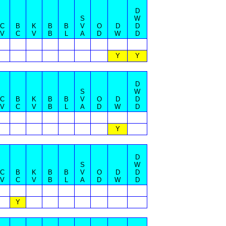
D
S
W
C
B
K
B
B
V
O
D
D
V
C
V
B
L
A
D
W
D
Y
Y
D
S
W
C
B
K
B
B
V
O
D
D
V
C
V
B
L
A
D
W
D
Y
D
S
W
C
B
K
B
B
V
O
D
D
V
C
V
B
L
A
D
W
D
Y