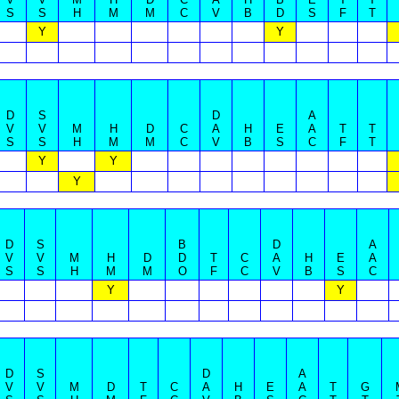
S
S
H
M
M
C
V
B
D
S
F
T
Y
Y
D
S
D
A
V
V
M
H
D
C
A
H
E
A
T
T
S
S
H
M
M
C
V
B
S
C
F
T
Y
Y
Y
D
S
B
D
A
V
V
M
H
D
D
T
C
A
H
E
A
S
S
H
M
M
O
F
C
V
B
S
C
Y
Y
D
S
D
A
V
V
M
D
T
C
A
H
E
A
T
G