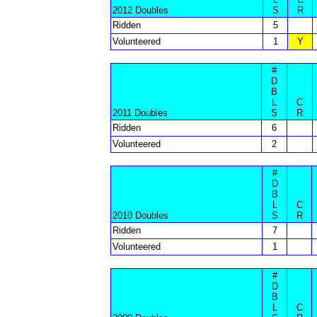
2012 Doubles
S
R
Ridden
5
Volunteered
1
Y
#
D
B
L
C
2011 Doubles
S
R
Ridden
6
Volunteered
2
#
D
B
L
C
2010 Doubles
S
R
Ridden
7
Volunteered
1
#
D
B
L
C