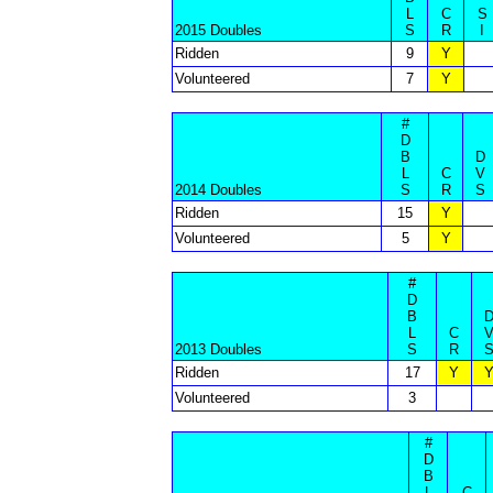
L
C
S
2015 Doubles
S
R
I
Ridden
9
Y
Volunteered
7
Y
#
D
B
D
L
C
V
2014 Doubles
S
R
S
Ridden
15
Y
Volunteered
5
Y
#
D
B
L
C
2013 Doubles
S
R
Ridden
17
Y
Volunteered
3
#
D
B
L
C