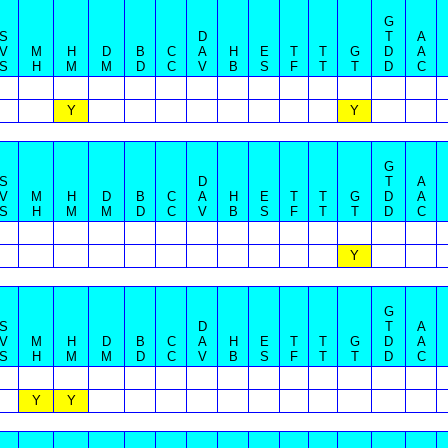
G
S
D
T
A
V
M
H
D
B
C
A
H
E
T
T
G
D
A
S
H
M
M
D
C
V
B
S
F
T
T
D
C
Y
Y
G
S
D
T
A
V
M
H
D
B
C
A
H
E
T
T
G
D
A
S
H
M
M
D
C
V
B
S
F
T
T
D
C
Y
G
S
D
T
A
V
M
H
D
B
C
A
H
E
T
T
G
D
A
S
H
M
M
D
C
V
B
S
F
T
T
D
C
Y
Y