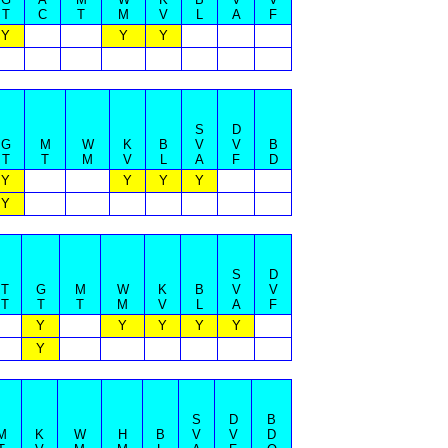
T
C
T
M
V
L
A
F
Y
Y
Y
S
D
G
M
W
K
B
V
V
B
T
T
M
V
L
A
F
D
Y
Y
Y
Y
Y
S
D
T
G
M
W
K
B
V
V
T
T
T
M
V
L
A
F
Y
Y
Y
Y
Y
Y
S
D
B
M
K
W
H
B
V
V
D