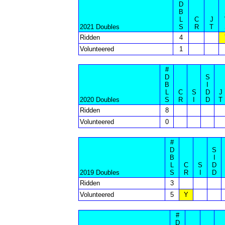
D
B
L
C
J
2021 Doubles
S
R
T
Ridden
4
Volunteered
1
#
D
S
B
I
L
C
S
D
J
2020 Doubles
S
R
I
D
T
Ridden
8
Volunteered
0
#
D
S
B
I
L
C
S
D
2019 Doubles
S
R
I
D
Ridden
3
Volunteered
5
Y
#
D