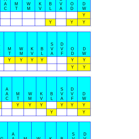
A
M
W
K
B
V
O
D
C
T
M
V
L
A
D
W
Y
Y
Y
Y
A
S
D
A
M
W
K
B
V
V
O
D
C
T
M
V
L
A
F
D
W
Y
Y
Y
Y
Y
Y
Y
Y
A
S
D
A
M
W
K
B
V
V
D
C
T
M
V
L
A
F
W
Y
Y
Y
Y
Y
Y
Y
Y
A
S
D
G
A
M
W
K
B
V
V