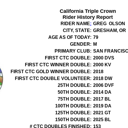
California Triple Crown
Rider History Report
RIDER NAME
:
GREG OLSON
CITY, STATE:
GRESHAM, OR
AGE AS OF TODAY:
79
GENDER:
M
PRIMARY CLUB:
SAN FRANCIS
FIRST CTC DOUBLE:
2000 DVS
FIRST CTC WINNER DOUBLE:
2000 KV
FIRST CTC GOLD WINNER DOUBLE:
2018
FIRST CTC DOUBLE VOLUNTEER:
2018 DW
25TH DOUBLE:
2006 DVF
50TH DOUBLE:
2014 DA
75TH DOUBLE:
2017 BL
100TH DOUBLE:
2019 DA
125TH DOUBLE:
2021 GT
150TH DOUBLE:
2025 BL
# CTC DOUBLES FINISHED:
153