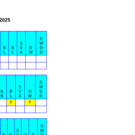
 2025
D
S
W
B
B
V
D
D
L
C
A
W
D
D
S
W
B
B
V
D
D
B
L
A
W
D
Y
Y
D
S
W