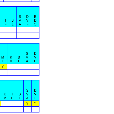
S
D
B
T
B
V
V
D
F
L
A
F
O
S
D
M
K
B
V
V
T
V
L
A
F
Y
S
D
K
T
B
V
V
V
F
L
A
F
Y
Y