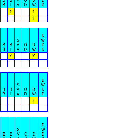
B
B
V
O
D
D
B
L
A
D
W
D
Y
Y
Y
D
S
W
B
B
V
O
D
D
B
L
A
D
W
D
Y
Y
D
S
W
B
B
V
O
D
D
B
L
A
D
W
D
Y
D
S
W
B
B
V
O
D
D