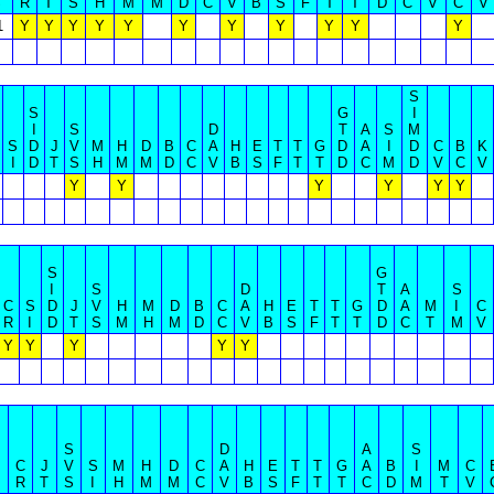
S
R
T
S
H
M
M
D
C
V
B
S
F
T
T
D
C
V
C
V
1
Y
Y
Y
Y
Y
Y
Y
Y
Y
Y
Y
S
S
G
I
I
S
D
T
A
S
M
S
D
J
V
M
H
D
B
C
A
H
E
T
T
G
D
A
I
D
C
B
K
I
D
T
S
H
M
M
D
C
V
B
S
F
T
T
D
C
M
D
V
C
V
Y
Y
Y
Y
Y
Y
S
G
I
S
D
T
A
S
C
S
D
J
V
H
M
D
B
C
A
H
E
T
T
G
D
A
M
I
C
R
I
D
T
S
M
H
M
D
C
V
B
S
F
T
T
D
C
T
M
V
Y
Y
Y
Y
Y
S
D
A
S
C
J
V
S
M
H
D
C
A
H
E
T
T
G
A
B
I
M
C
R
T
S
I
H
M
M
C
V
B
S
F
T
T
C
D
M
T
V