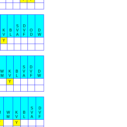
S
D
K
B
V
V
O
D
V
L
A
F
D
W
Y
S
D
W
K
B
V
V
D
M
V
L
A
F
W
Y
S
D
M
W
K
B
V
V
T
M
V
L
A
F
Y
Y