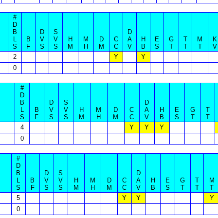
#
D
B
D
S
D
L
B
V
V
H
M
D
C
A
H
E
G
T
M
K
S
F
S
S
M
H
M
C
V
B
S
T
T
T
V
2
Y
Y
0
#
D
B
D
S
D
L
B
V
V
H
M
D
C
A
H
E
G
T
S
F
S
S
M
H
M
C
V
B
S
T
T
4
Y
Y
Y
0
#
D
B
D
S
D
L
B
V
V
H
M
D
C
A
H
E
G
T
M
S
F
S
S
M
H
M
C
V
B
S
T
T
T
5
Y
Y
Y
0