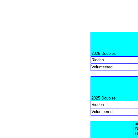
2026 Doubles
Ridden
Volunteered
2025 Doubles
Ridden
Volunteered
#
D
B