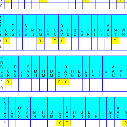
0
#
D
B
D
S
D
A
L
C
V
J
V
M
H
D
C
A
H
B
E
T
T
G
A
M
W
S
R
S
T
S
H
M
M
C
V
B
D
S
F
T
T
C
T
M
6
Y
Y
Y
Y
Y
0
#
D
B
D
S
D
A
L
C
V
J
V
M
H
D
C
A
H
B
E
T
T
G
A
M
S
R
S
T
S
H
M
M
C
V
B
D
S
F
T
T
C
T
4
Y
Y
Y
0
#
D
B
D
S
D
A
L
C
V
V
M
H
D
C
A
H
B
E
T
T
G
A
S
R
S
S
H
M
M
C
V
B
D
S
F
T
T
C
4
Y
Y