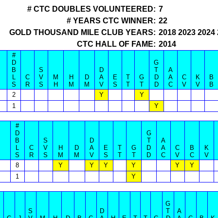
# CTC DOUBLES VOLUNTEERED:
7
# YEARS CTC WINNER:
22
GOLD THOUSAND MILE CLUB YEARS:
2018 2023 2024
CTC HALL OF FAME:
2014
#
D
G
B
S
D
T
A
L
C
V
M
H
D
A
E
T
G
D
A
C
K
B
S
R
S
H
M
M
V
S
T
T
D
C
V
V
B
2
Y
Y
1
Y
#
D
G
B
S
D
T
A
L
C
V
H
D
A
E
T
G
D
A
C
B
K
S
R
S
M
M
V
S
T
T
D
C
V
C
V
8
Y
Y
Y
Y
Y
Y
1
Y
G
S
D
T
A