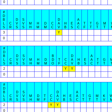
0
#
D
B
D
S
D
A
L
C
V
V
M
H
D
C
A
H
E
A
T
T
G
M
S
R
S
S
H
M
M
C
V
B
S
C
F
T
T
T
3
Y
0
#
D
B
D
S
B
D
A
L
C
V
V
M
H
D
D
T
C
A
H
E
A
T
G
S
R
S
S
H
M
M
O
F
C
V
B
S
C
T
T
2
Y
Y
0
#
D
B
D
S
D
A
L
C
V
V
M
D
T
C
A
H
E
A
T
G
M
K
S
R
S
S
H
M
F
C
V
B
S
C
T
T
T
V
2
Y
Y
0