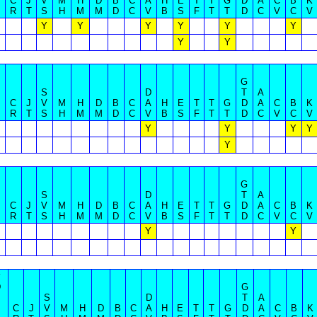
C
J
V
M
H
D
B
C
A
H
E
T
T
G
D
A
C
B
K
R
T
S
H
M
M
D
C
V
B
S
F
T
T
D
C
V
C
V
Y
Y
Y
Y
Y
Y
Y
Y
G
S
D
T
A
C
J
V
M
H
D
B
C
A
H
E
T
T
G
D
A
C
B
K
R
T
S
H
M
M
D
C
V
B
S
F
T
T
D
C
V
C
V
Y
Y
Y
Y
Y
G
S
D
T
A
C
J
V
M
H
D
B
C
A
H
E
T
T
G
D
A
C
B
K
R
T
S
H
M
M
D
C
V
B
S
F
T
T
D
C
V
C
V
Y
Y
D
G
B
S
D
T
A
C
J
V
M
H
D
B
C
A
H
E
T
T
G
D
A
C
B
K