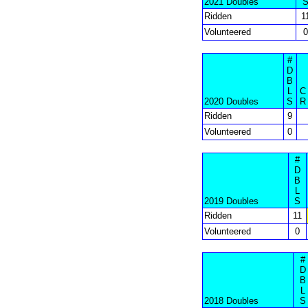
2021 Doubles
Ridden
1
Volunteered
0
#
D
B
L
C
2020 Doubles
S
R
Ridden
9
Volunteered
0
#
D
B
L
2019 Doubles
S
Ridden
11
Volunteered
0
#
D
B
L
2018 Doubles
S