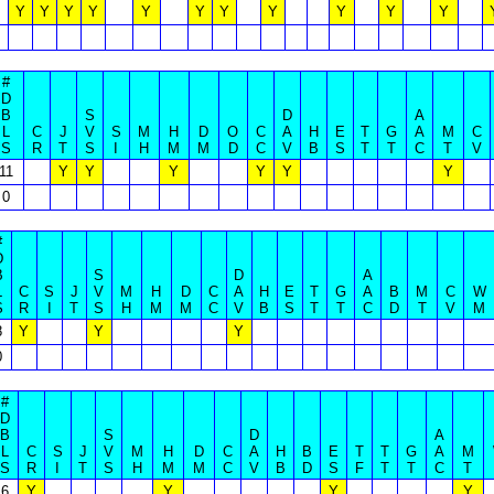
Y
Y
Y
Y
Y
Y
Y
Y
Y
Y
Y
#
D
B
S
D
A
L
C
J
V
S
M
H
D
O
C
A
H
E
T
G
A
M
C
S
R
T
S
I
H
M
M
D
C
V
B
S
T
T
C
T
V
11
Y
Y
Y
Y
Y
Y
0
#
D
B
S
D
A
L
C
S
J
V
M
H
D
C
A
H
E
T
G
A
B
M
C
W
S
R
I
T
S
H
M
M
C
V
B
S
T
T
C
D
T
V
M
8
Y
Y
Y
0
#
D
B
S
D
A
L
C
S
J
V
M
H
D
C
A
H
B
E
T
T
G
A
M
S
R
I
T
S
H
M
M
C
V
B
D
S
F
T
T
C
T
6
Y
Y
Y
Y