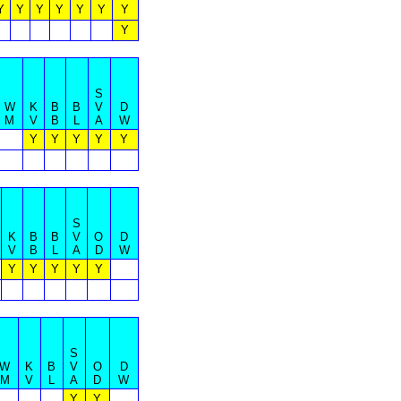
Y
Y
Y
Y
Y
Y
Y
Y
S
W
K
B
B
V
D
M
V
B
L
A
W
Y
Y
Y
Y
Y
S
K
B
B
V
O
D
V
B
L
A
D
W
Y
Y
Y
Y
Y
S
W
K
B
V
O
D
M
V
L
A
D
W
Y
Y