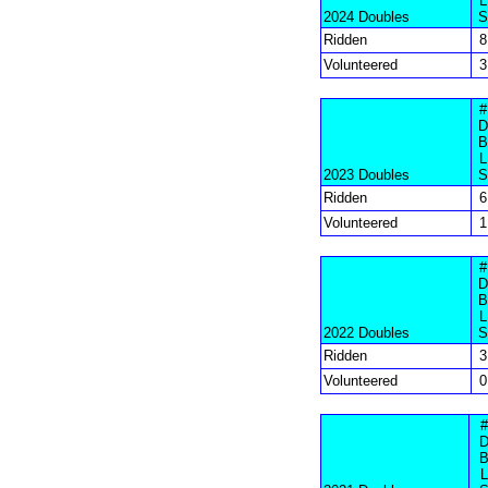
L
2024 Doubles
S
Ridden
8
Volunteered
3
#
D
B
L
2023 Doubles
S
Ridden
6
Volunteered
1
#
D
B
L
2022 Doubles
S
Ridden
3
Volunteered
0
#
L