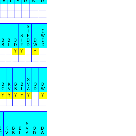
B
L
A
D
W
D
S
I
D
S
F
W
B
B
O
I
D
D
D
B
L
D
F
D
W
D
Y
Y
Y
S
B
K
B
B
V
O
D
C
V
B
L
A
D
W
Y
Y
Y
Y
Y
Y
S
B
K
B
B
V
O
D
C
V
B
L
A
D
W