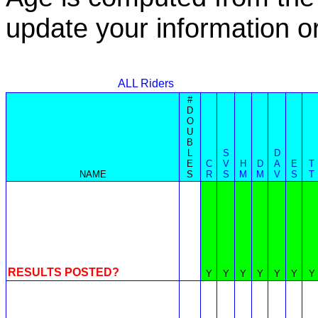
update your information 
ALL Riders
#
D
O
U
B
L
S
D
E
C
V
H
D
A
E
T
NAME
S
R
S
M
M
V
S
T
RESULTS POSTED?
Y
Y
Y
Y
Y
Y
Y