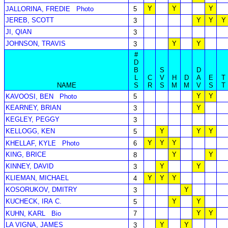
Y
Y
Y
JALLORINA, FREDIE
Photo
5
JEREB, SCOTT
Y
Y
Y
3
JI, QIAN
3
JOHNSON, TRAVIS
Y
Y
3
#
D
B
S
D
L
C
V
H
D
A
E
T
NAME
S
R
S
M
M
V
S
T
Y
Y
KAVOOSI, BEN
Photo
5
KEARNEY, BRIAN
Y
3
KEGLEY, PEGGY
3
KELLOGG, KEN
Y
Y
Y
5
Y
Y
Y
KHELLAF, KYLE
Photo
6
KING, BRICE
Y
Y
8
KINNEY, DAVID
Y
Y
3
KLIEMAN, MICHAEL
Y
Y
Y
4
KOSORUKOV, DMITRY
Y
3
KUCHECK, IRA C.
Y
Y
5
Y
Y
KUHN, KARL
Bio
7
LA VIGNA, JAMES
Y
Y
3