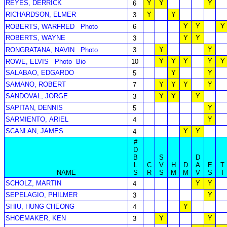
REYES, DERRICK
Y
Y
Y
6
RICHARDSON, ELMER
Y
Y
3
Y
Y
Y
ROBERTS, WARFRED
Photo
6
ROBERTS, WAYNE
Y
Y
3
Y
Y
RONGRATANA, NAVIN
Photo
3
Y
Y
Y
Y
Y
ROWE, ELVIS
Photo
Bio
10
SALABAO, EDGARDO
Y
Y
5
SAMANO, ROBERT
Y
Y
Y
Y
7
SANDOVAL, JORGE
Y
Y
Y
3
SAPITAN, DENNIS
Y
5
SARMIENTO, ARIEL
Y
4
SCANLAN, JAMES
Y
Y
4
#
D
B
S
D
L
C
V
H
D
A
E
T
NAME
S
R
S
M
M
V
S
T
SCHOLZ, MARTIN
Y
Y
4
SEPELAGIO, PHILMER
Y
3
SHIU, HUNG CHEONG
Y
4
SHOEMAKER, KEN
Y
Y
3