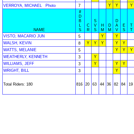
Y
Y
Y
VERROYA, MICHAEL
Photo
7
#
D
B
S
D
L
C
V
H
D
A
E
T
NAME
S
R
S
M
M
V
S
T
VISTO, MACARIO JUN
Y
Y
5
WALSH, KEVIN
Y
Y
Y
Y
Y
8
WATTS, MELANIE
Y
Y
Y
5
WEATHERLY, KENNETH
Y
3
WILLIAMS, JEFF
Y
Y
Y
3
WRIGHT, BILL
Y
3
Total Riders: 180
816
20
63
44
36
82
84
19