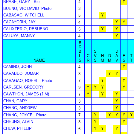
Y
BRASE, GARY
Bio
4
BUENO, VIC DAVID
Photo
3
CABASAG, WITCHELL
Y
5
CACAYORIN, JAY
Y
Y
4
CALIXTERIO, REBUENO
Y
Y
5
CALUYA, MANNY
Y
4
#
D
B
S
D
L
C
V
H
D
A
E
T
NAME
S
R
S
M
M
V
S
T
CAMINO, JOHN
Y
4
CARABEO, JOMAR
Y
Y
3
Y
Y
CARAGAO, ROEHL
Photo
7
CARLSEN, GREGORY
Y
Y
Y
Y
9
CAWTHON, JAMES (JIM)
Y
Y
Y
7
CHAN, GARY
Y
3
CHANG, ANDREW
Y
3
Y
Y
Y
Y
Y
CHANG, JOYCE
Photo
7
CHEUNG, ALVIN
Y
Y
3
CHEW, PHILLIP
Y
Y
Y
6