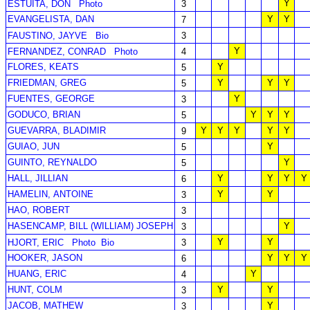
Y
ESTUITA, DON
Photo
3
EVANGELISTA, DAN
Y
Y
7
FAUSTINO, JAYVE
Bio
3
Y
FERNANDEZ, CONRAD
Photo
4
FLORES, KEATS
Y
5
FRIEDMAN, GREG
Y
Y
Y
5
FUENTES, GEORGE
Y
3
GODUCO, BRIAN
Y
Y
Y
5
GUEVARRA, BLADIMIR
Y
Y
Y
Y
Y
9
GUIAO, JUN
Y
5
GUINTO, REYNALDO
Y
5
HALL, JILLIAN
Y
Y
Y
Y
6
HAMELIN, ANTOINE
Y
Y
3
HAO, ROBERT
3
HASENCAMP, BILL (WILLIAM) JOSEPH
Y
3
Y
Y
HJORT, ERIC
Photo
Bio
3
HOOKER, JASON
Y
Y
Y
6
HUANG, ERIC
Y
4
HUNT, COLM
Y
Y
3
JACOB, MATHEW
Y
3