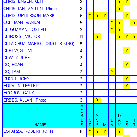
CHRISTENSEN, KEITH
Y
Y
3
Y
CHRISTIAN, MARTIN
Photo
3
CHRISTOPHERSON, MARK
Y
Y
Y
Y
6
COLEMAN, RANDALL
Y
Y
Y
5
DE GUZMAN, JOSEPH
Y
Y
3
DEIROSSI, VICTOR
Y
Y
Y
Y
11
DELA CRUZ, MARIO (LOBSTER KING)
5
DEPEW, STEVE
Y
4
DEWEY, JEFF
3
DO, HOAN
Y
4
DO, LAM
Y
3
DUCUT, JOEY
Y
3
EDRALIN, LESTER
Y
3
EGOROV, GARY
3
Y
ERBES, ALLAN
Photo
3
#
D
B
S
D
L
C
V
H
D
A
E
T
NAME
S
R
S
M
M
V
S
T
ESPARZA, ROBERT JOHN
Y
Y
Y
Y
8