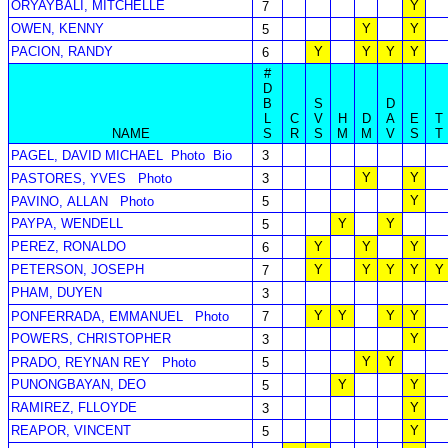
ORYAYBALI, MITCHELLE
Y
7
OWEN, KENNY
Y
Y
5
PACION, RANDY
Y
Y
Y
Y
6
#
D
B
S
D
L
C
V
H
D
A
E
T
NAME
S
R
S
M
M
V
S
T
PAGEL, DAVID MICHAEL
Photo
Bio
3
Y
Y
PASTORES, YVES
Photo
3
Y
PAVINO, ALLAN
Photo
5
PAYPA, WENDELL
Y
Y
5
PEREZ, RONALDO
Y
Y
Y
6
PETERSON, JOSEPH
Y
Y
Y
Y
Y
7
PHAM, DUYEN
3
Y
Y
Y
Y
PONFERRADA, EMMANUEL
Photo
7
POWERS, CHRISTOPHER
Y
3
Y
Y
PRADO, REYNAN REY
Photo
5
PUNONGBAYAN, DEO
Y
Y
5
RAMIREZ, FLLOYDE
Y
3
REAPOR, VINCENT
Y
5