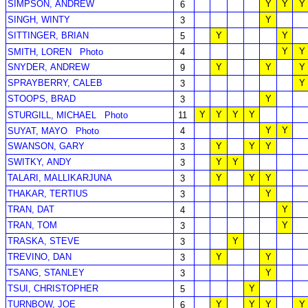
SIMPSON, ANDREW
Y
Y
Y
6
SINGH, WINTY
Y
3
SITTINGER, BRIAN
Y
Y
5
Y
Y
SMITH, LOREN
Photo
4
SNYDER, ANDREW
Y
Y
Y
9
SPRAYBERRY, CALEB
Y
3
STOOPS, BRAD
Y
3
Y
Y
Y
Y
STURGILL, MICHAEL
Photo
11
Y
Y
SUYAT, MAYO
Photo
4
SWANSON, GARY
Y
Y
Y
3
SWITKY, ANDY
Y
Y
3
TALARI, MALLIKARJUNA
Y
Y
Y
3
THAKAR, TERTIUS
Y
3
TRAN, DAT
Y
4
TRAN, TOM
Y
3
TRASKA, STEVE
Y
3
TREVINO, DAN
Y
Y
3
TSANG, STANLEY
Y
3
TSUI, CHRISTOPHER
Y
5
TURNBOW, JOE
Y
Y
Y
Y
6