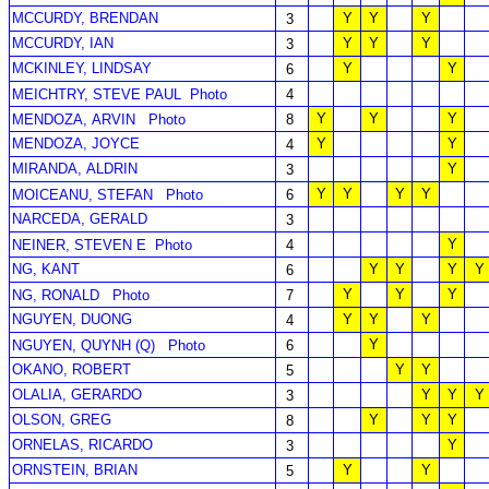
MCCURDY, BRENDAN
Y
Y
Y
3
MCCURDY, IAN
Y
Y
Y
3
MCKINLEY, LINDSAY
Y
Y
6
MEICHTRY, STEVE PAUL
Photo
4
Y
Y
Y
MENDOZA, ARVIN
Photo
8
MENDOZA, JOYCE
Y
Y
4
MIRANDA, ALDRIN
Y
3
Y
Y
Y
Y
MOICEANU, STEFAN
Photo
6
NARCEDA, GERALD
3
Y
NEINER, STEVEN E
Photo
4
NG, KANT
Y
Y
Y
Y
6
Y
Y
Y
NG, RONALD
Photo
7
NGUYEN, DUONG
Y
Y
Y
4
Y
NGUYEN, QUYNH (Q)
Photo
6
OKANO, ROBERT
Y
Y
5
OLALIA, GERARDO
Y
Y
Y
3
OLSON, GREG
Y
Y
Y
8
ORNELAS, RICARDO
Y
3
ORNSTEIN, BRIAN
Y
Y
5