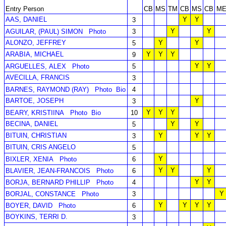
Entry Person
CB
MS
TM
CB
MS
CB
M
AAS, DANIEL
Y
Y
3
Y
Y
AGUILAR, (PAUL) SIMON
Photo
3
ALONZO, JEFFREY
Y
Y
5
ARABIA, MICHAEL
Y
Y
Y
9
Y
Y
ARGUELLES, ALEX
Photo
5
AVECILLA, FRANCIS
3
BARNES, RAYMOND (RAY)
Photo
Bio
4
BARTOE, JOSEPH
Y
3
Y
Y
Y
BEARY, KRISTIINA
Photo
Bio
10
BECINA, DANIEL
Y
Y
5
BITUIN, CHRISTIAN
Y
Y
Y
3
BITUIN, CRIS ANGELO
5
Y
BIXLER, XENIA
Photo
6
Y
Y
Y
BLAVIER, JEAN-FRANCOIS
Photo
6
Y
Y
BORJA, BERNARD PHILLIP
Photo
4
Y
BORJAL, CONSTANCE
Photo
3
Y
Y
Y
Y
BOYER, DAVID
Photo
6
BOYKINS, TERRI D.
3