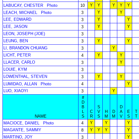
Y
Y
Y
Y
Y
LABUCAY, CHESTER
Photo
10
Y
Y
LEACH, MICHAEL
Photo
3
LEE, EDWARD
Y
Y
3
LEE, JASON
Y
Y
3
LEON, JOSEPH (JOE)
3
LEUNG, BEN
Y
Y
3
LI, BRANDON CHUANG
Y
3
LICHT, PETER
Y
Y
4
LLACER, CARLO
Y
3
LOUIE, KYM
3
LOWENTHAL, STEVEN
Y
Y
3
Y
LUMIDAO, ALLAN
Photo
4
LUO, XIAOYI
Y
3
#
D
B
S
D
L
C
V
H
D
A
E
T
NAME
S
R
S
M
M
V
S
T
Y
Y
Y
MACIOCE, DANIEL
Photo
4
MAGANTE, SAMMY
Y
Y
Y
Y
8
MARTINO, JOY
Y
3