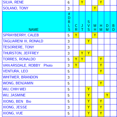
SILVA, RENE
Y
Y
6
SOLANO, TONY
Y
3
#
D
B
S
L
C
J
V
M
H
D
B
NAME
S
R
T
S
H
M
M
D
SPRAYBERRY, CALEB
Y
Y
5
TAGLIARENI III, RONALD
Y
3
TESORIERE, TONY
3
THURSTON, JEFFREY
Y
Y
3
TORRES, RONALDO
Y
Y
Y
5
Y
Y
VAN ARSDALE, ROBBY
Photo
3
VENTURA, LEO
Y
5
WHITMER, BRANDON
3
WONG, BENJAMIN
Y
5
WU, CHIH WEI
Y
5
WU, JASMINE
Y
Y
5
Y
Y
XIONG, BEN
Bio
5
XIONG, JESSE
Y
Y
3
XIONG, VUE
Y
Y
5