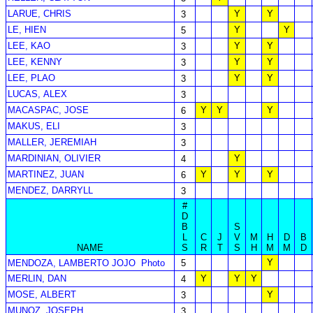
LARUE, CHRIS
Y
Y
3
LE, HIEN
Y
Y
5
LEE, KAO
Y
Y
3
LEE, KENNY
Y
Y
3
LEE, PLAO
Y
Y
3
LUCAS, ALEX
3
MACASPAC, JOSE
Y
Y
Y
6
MAKUS, ELI
3
MALLER, JEREMIAH
3
MARDINIAN, OLIVIER
Y
4
MARTINEZ, JUAN
Y
Y
Y
6
MENDEZ, DARRYLL
3
#
D
B
S
L
C
J
V
M
H
D
B
NAME
S
R
T
S
H
M
M
D
Y
MENDOZA, LAMBERTO JOJO
Photo
5
MERLIN, DAN
Y
Y
Y
4
MOSE, ALBERT
Y
3
MUNOZ, JOSEPH
3