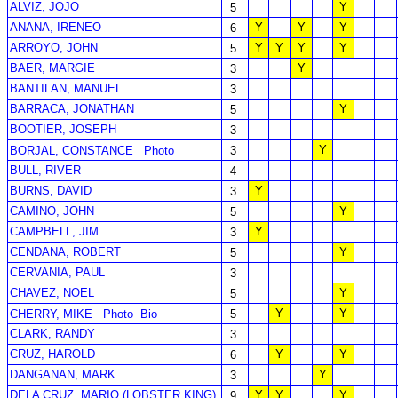
ALVIZ, JOJO
Y
5
ANANA, IRENEO
Y
Y
Y
6
ARROYO, JOHN
Y
Y
Y
Y
5
BAER, MARGIE
Y
3
BANTILAN, MANUEL
3
BARRACA, JONATHAN
Y
5
BOOTIER, JOSEPH
3
Y
BORJAL, CONSTANCE
Photo
3
BULL, RIVER
4
BURNS, DAVID
Y
3
CAMINO, JOHN
Y
5
CAMPBELL, JIM
Y
3
CENDANA, ROBERT
Y
5
CERVANIA, PAUL
3
CHAVEZ, NOEL
Y
5
Y
Y
CHERRY, MIKE
Photo
Bio
5
CLARK, RANDY
3
CRUZ, HAROLD
Y
Y
6
DANGANAN, MARK
Y
3
DELA CRUZ, MARIO (LOBSTER KING)
Y
Y
Y
9