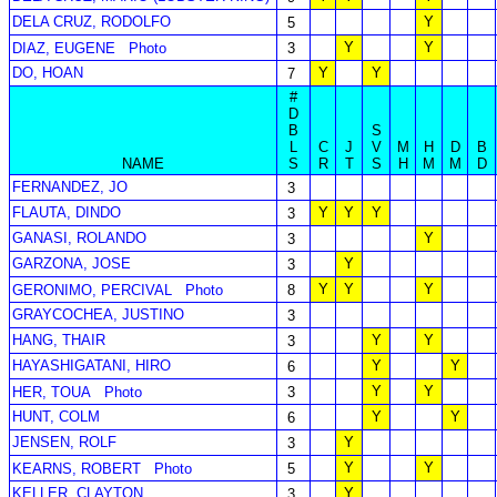
DELA CRUZ, RODOLFO
Y
5
Y
Y
DIAZ, EUGENE
Photo
3
DO, HOAN
Y
Y
7
#
D
B
S
L
C
J
V
M
H
D
B
NAME
S
R
T
S
H
M
M
D
FERNANDEZ, JO
3
FLAUTA, DINDO
Y
Y
Y
3
GANASI, ROLANDO
Y
3
GARZONA, JOSE
Y
3
Y
Y
Y
GERONIMO, PERCIVAL
Photo
8
GRAYCOCHEA, JUSTINO
3
HANG, THAIR
Y
Y
3
HAYASHIGATANI, HIRO
Y
Y
6
Y
Y
HER, TOUA
Photo
3
HUNT, COLM
Y
Y
6
JENSEN, ROLF
Y
3
Y
Y
KEARNS, ROBERT
Photo
5
KELLER, CLAYTON
Y
3