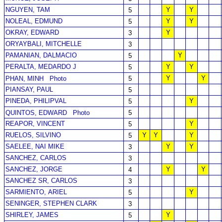
NGUYEN, TAM
Y
Y
5
NOLEAL, EDMUND
Y
Y
5
OKRAY, EDWARD
Y
3
ORYAYBALI, MITCHELLE
3
PAMANIAN, DALMACIO
Y
5
PERALTA, MEDARDO J
Y
Y
5
Y
Y
PHAN, MINH
Photo
5
PIANSAY, PAUL
5
PINEDA, PHILIPVAL
Y
5
QUINTOS, EDWARD
Photo
5
REAPOR, VINCENT
Y
5
RUELOS, SILVINO
Y
Y
Y
5
SAELEE, NAI MIKE
Y
Y
3
SANCHEZ, CARLOS
3
SANCHEZ, JORGE
Y
Y
4
SANCHEZ SR, CARLOS
3
SARMIENTO, ARIEL
Y
5
SENINGER, STEPHEN CLARK
3
SHIRLEY, JAMES
Y
5