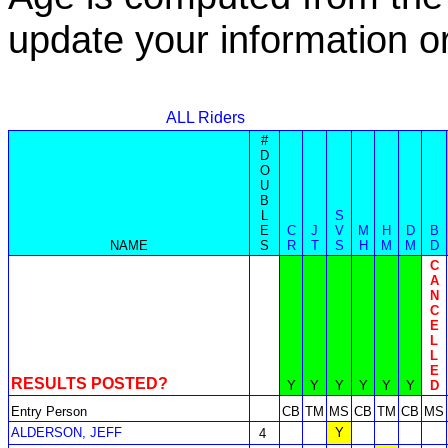
update your information 
ALL Riders
#
D
O
U
B
L
S
E
C
J
V
M
H
D
B
NAME
S
R
T
S
H
M
M
D
C
A
N
C
E
L
L
E
RESULTS POSTED?
Y
Y
Y
Y
Y
Y
D
Entry Person
CB
TM
MS
CB
TM
CB
MS
ALDERSON, JEFF
Y
4