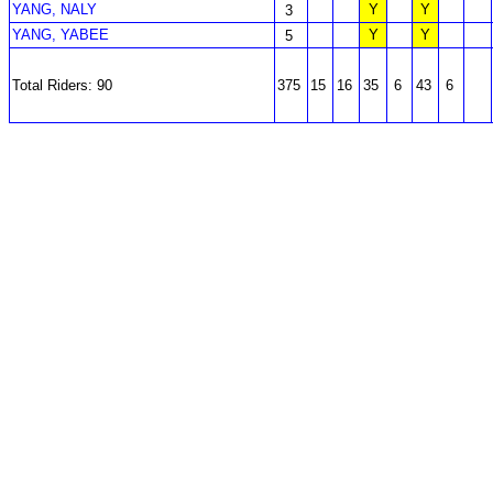
YANG, NALY
Y
Y
3
YANG, YABEE
Y
Y
5
Total Riders: 90
375
15
16
35
6
43
6