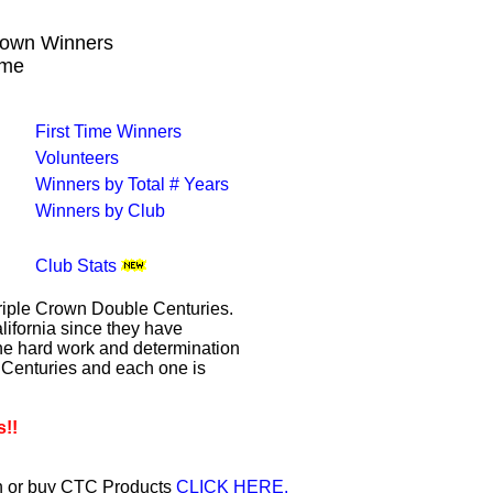
Crown Winners
ame
First Time Winners
Volunteers
Winners by Total # Years
Winners by Club
Club Stats
Triple Crown Double Centuries.
lifornia since they have
the hard work and determination
e Centuries and each one is
s!!
on or buy CTC Products
CLICK HERE.