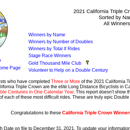
2021 California Triple 
Sorted by N
All Winners
Winners by Name
Winners by Number of Doubles
Winners by Total # Rides
Stage Race Winners
o
Gold Thousand Mile Club
ome Page
Volunteer to Help on a Double Century
lists who have completed
Three or More
of the 2021 California 
ifornia Triple Crown are the elite Long Distance Bicyclists in Ca
ble Centuries in One Calendar Year
. This report doesn't show 
of each of these most difficult rides. These are truly epic Doubl
Congratulations to these
California Triple Crown Winner
th Date on file to December 31, 2021. To update your informati