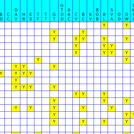
G
D
T
A
B
S
B
C
A
H
E
T
T
G
D
A
C
B
K
O
B
V
O
D
D
C
V
B
S
F
T
T
D
C
V
C
V
B
L
A
D
W
Y
Y
Y
Y
Y
Y
Y
Y
Y
Y
Y
Y
Y
Y
Y
Y
Y
Y
Y
Y
Y
Y
Y
Y
Y
Y
Y
Y
Y
Y
Y
Y
Y
Y
Y
Y
Y
Y
Y
Y
Y
Y
Y
Y
Y
Y
Y