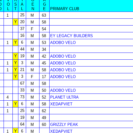
D
O
S
A
E
G
D
L
T
L
N
E
PRIMARY CLUB
25
1
M
63
Y
20
M
58
37
F
54
16
M
58
EY LEGACY BUILDERS
Y
6
1
M
53
ADOBO VELO
44
M
34
Y
19
M
42
ADOBO VELO
Y
3
1
M
45
ADOBO VELO
Y
21
1
M
58
ADOBO VELO
Y
3
F
17
ADOBO VELO
67
M
58
33
M
50
ADOBO VELO
73
4
M
52
PLANET ULTRA
Y
6
1
M
58
XEDAPVIET
25
1
M
62
19
M
49
64
M
60
GRIZZLY PEAK
Y
6
1
M
XEDAPVIET