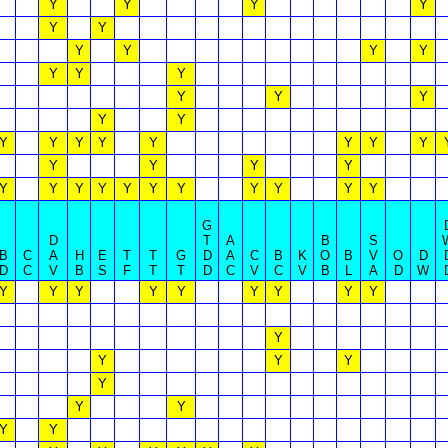
Y
Y
Y
Y
Y
Y
Y
Y
Y
Y
Y
Y
Y
Y
Y
Y
Y
Y
Y
Y
Y
Y
Y
Y
Y
Y
Y
Y
Y
Y
Y
Y
Y
Y
Y
Y
Y
Y
Y
Y
Y
G
D
T
A
B
S
B
C
A
H
E
T
T
G
D
A
C
B
K
O
B
V
O
D
D
C
V
B
S
F
T
T
D
C
V
C
V
B
L
A
D
W
Y
Y
Y
Y
Y
Y
Y
Y
Y
Y
Y
Y
Y
Y
Y
Y
Y
Y