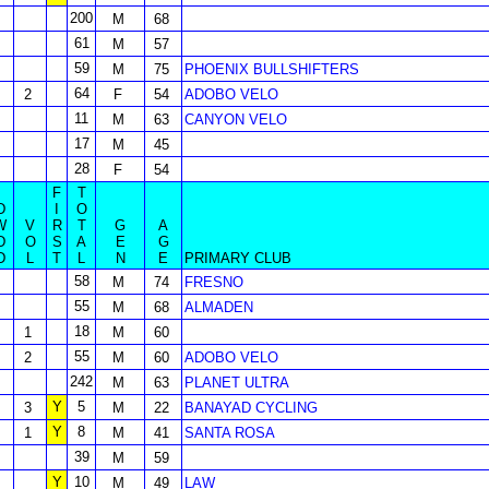
200
M
68
61
M
57
59
M
75
PHOENIX BULLSHIFTERS
64
2
F
54
ADOBO VELO
11
M
63
CANYON VELO
17
M
45
28
F
54
F
T
D
I
O
W
V
R
T
G
A
D
O
S
A
E
G
D
L
T
L
N
E
PRIMARY CLUB
58
M
74
FRESNO
55
M
68
ALMADEN
18
1
M
60
55
2
M
60
ADOBO VELO
242
M
63
PLANET ULTRA
Y
5
3
M
22
BANAYAD CYCLING
Y
8
1
M
41
SANTA ROSA
39
M
59
Y
10
M
49
LAW