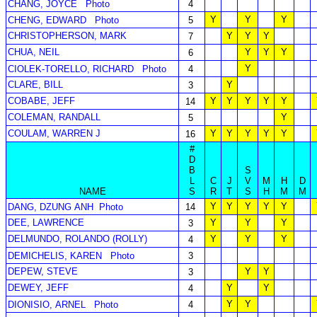
CHANG, JOYCE
Photo
4
Y
Y
Y
CHENG, EDWARD
Photo
5
CHRISTOPHERSON, MARK
Y
Y
Y
7
CHUA, NEIL
Y
Y
Y
6
Y
CIOLEK-TORELLO, RICHARD
Photo
4
CLARE, BILL
Y
3
COBABE, JEFF
Y
Y
Y
Y
Y
14
COLEMAN, RANDALL
Y
5
COULAM, WARREN J
Y
Y
Y
Y
Y
16
#
D
B
S
L
C
J
V
M
H
D
NAME
S
R
T
S
H
M
M
Y
Y
Y
Y
Y
DANG, DZUNG ANH
Photo
14
DEE, LAWRENCE
Y
Y
Y
3
DELMUNDO, ROLANDO (ROLLY)
Y
Y
Y
4
DEMICHELIS, KAREN
Photo
3
DEPEW, STEVE
Y
Y
3
DEWEY, JEFF
Y
Y
4
Y
Y
DIONISIO, ARNEL
Photo
4