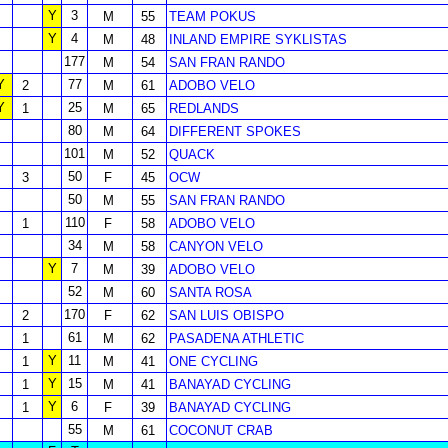
Y
3
M
55
TEAM POKUS
Y
4
M
48
INLAND EMPIRE SYKLISTAS
177
M
54
SAN FRAN RANDO
Y
77
2
M
61
ADOBO VELO
Y
25
1
M
65
REDLANDS
80
M
64
DIFFERENT SPOKES
101
M
52
QUACK
50
3
F
45
OCW
50
M
55
SAN FRAN RANDO
110
1
F
58
ADOBO VELO
34
M
58
CANYON VELO
Y
7
M
39
ADOBO VELO
52
M
60
SANTA ROSA
170
2
F
62
SAN LUIS OBISPO
61
1
M
62
PASADENA ATHLETIC
Y
11
1
M
41
ONE CYCLING
Y
15
1
M
41
BANAYAD CYCLING
Y
6
1
F
39
BANAYAD CYCLING
55
M
61
COCONUT CRAB