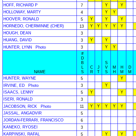
HOFF, RICHARD P
Y
Y
7
HOLLOWAY, MARTY
Y
Y
4
HOOVER, RONALD
Y
Y
Y
5
HORNEDO, CHERMINNE (CHER)
Y
Y
Y
Y
Y
13
HOUGH, DEAN
3
HUANG, DAVID
Y
Y
3
Y
Y
HUNTER, LYNN
Photo
3
#
D
B
S
L
C
J
V
M
H
D
NAME
S
R
T
S
H
M
M
HUNTER, WAYNE
Y
5
Y
IRVINE, ED
Photo
3
ISAACS, LENNY
Y
Y
5
ISERI, RONALD
3
Y
Y
Y
Y
Y
JACOBSON, RICK
Photo
11
JASSAL, ANGADVIR
5
JORDAN-FERRARI, FRANCISCO
6
KANEKO, RYOSEI
3
KARPINSKI, RAFAL
Y
Y
5