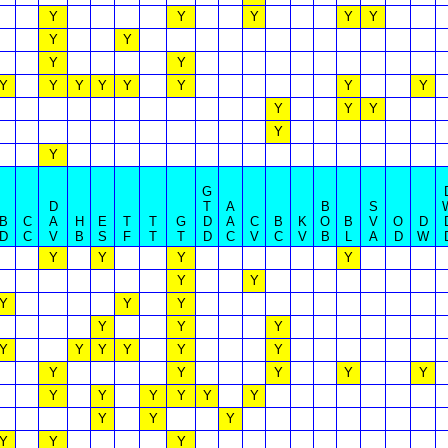
Y
Y
Y
Y
Y
Y
Y
Y
Y
Y
Y
Y
Y
Y
Y
Y
Y
Y
Y
Y
Y
Y
G
D
T
A
B
S
B
C
A
H
E
T
T
G
D
A
C
B
K
O
B
V
O
D
D
C
V
B
S
F
T
T
D
C
V
C
V
B
L
A
D
W
Y
Y
Y
Y
Y
Y
Y
Y
Y
Y
Y
Y
Y
Y
Y
Y
Y
Y
Y
Y
Y
Y
Y
Y
Y
Y
Y
Y
Y
Y
Y
Y
Y
Y
Y