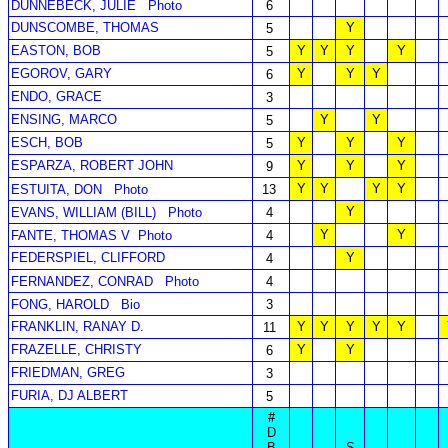
DUNNEBECK, JULIE
Photo
6
DUNSCOMBE, THOMAS
Y
5
EASTON, BOB
Y
Y
Y
Y
5
EGOROV, GARY
Y
Y
Y
6
ENDO, GRACE
3
ENSING, MARCO
Y
Y
5
ESCH, BOB
Y
Y
Y
5
ESPARZA, ROBERT JOHN
Y
Y
Y
9
Y
Y
Y
Y
ESTUITA, DON
Photo
13
Y
EVANS, WILLIAM (BILL)
Photo
4
Y
Y
FANTE, THOMAS V
Photo
4
FEDERSPIEL, CLIFFORD
Y
4
FERNANDEZ, CONRAD
Photo
4
FONG, HAROLD
Bio
3
FRANKLIN, RANAY D.
Y
Y
Y
Y
Y
11
FRAZELLE, CHRISTY
Y
Y
6
FRIEDMAN, GREG
3
FURIA, DJ ALBERT
5
#
D
B
S