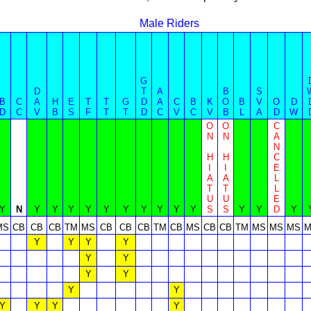
Male Riders
G
D
T
A
B
S
B
C
A
H
E
T
T
G
D
A
C
B
K
O
B
V
O
D
D
C
V
B
S
F
T
T
D
C
V
C
V
B
L
A
D
W
O
O
C
N
N
A
N
H
H
C
I
I
E
A
A
L
T
T
L
U
U
E
Y
N
Y
Y
Y
Y
Y
Y
Y
Y
Y
Y
S
S
Y
Y
D
Y
MS
CB
CB
CB
TM
MS
CB
CB
CB
TM
CB
MS
CB
CB
TM
MS
MS
MS
M
Y
Y
Y
Y
Y
Y
Y
Y
Y
Y
Y
Y
Y
Y