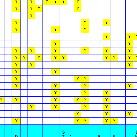
Y
Y
Y
Y
Y
Y
Y
Y
Y
Y
Y
Y
Y
Y
Y
Y
Y
Y
Y
Y
Y
Y
Y
Y
Y
Y
Y
Y
Y
Y
Y
Y
Y
Y
Y
Y
Y
Y
Y
Y
Y
Y
Y
Y
Y
Y
Y
Y
Y
Y
Y
Y
Y
Y
Y
Y
Y
Y
Y
Y
Y
Y
Y
Y
Y
Y
Y
Y
G
D
T
A
B
S