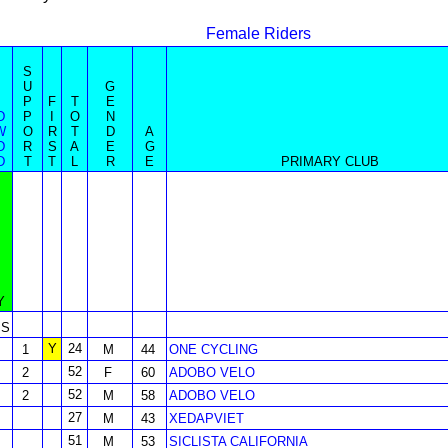
Female Riders
S
U
G
P
F
T
E
D
P
I
O
N
W
O
R
T
D
A
D
R
S
A
E
G
D
T
T
L
R
E
PRIMARY CLUB
Y
S
Y
24
1
M
44
ONE CYCLING
52
2
F
60
ADOBO VELO
52
2
M
58
ADOBO VELO
27
M
43
XEDAPVIET
51
M
53
SICLISTA CALIFORNIA