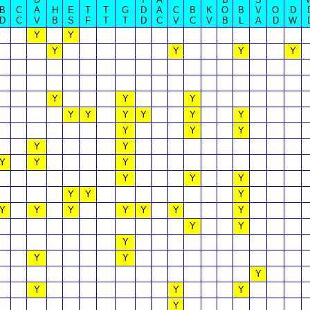
B
C
A
H
E
T
T
G
D
A
C
B
K
O
B
V
O
D
D
C
V
B
S
F
T
T
D
C
V
C
V
B
L
A
D
W
Y
Y
Y
Y
Y
Y
Y
Y
Y
Y
Y
Y
Y
Y
Y
Y
Y
Y
Y
Y
Y
Y
Y
Y
Y
Y
Y
Y
Y
Y
Y
Y
Y
Y
Y
Y
Y
Y
Y
Y
Y
Y
Y
Y
Y
Y