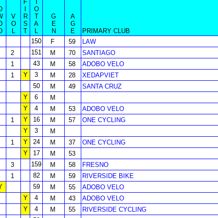
F
T
D
I
O
W
V
R
T
G
A
D
O
S
A
E
G
D
L
T
L
N
E
PRIMARY CLUB
150
F
59
LAW
151
2
M
70
SANTIAGO
43
1
M
58
ADOBO VELO
Y
3
1
M
28
XEDAPVIET
50
M
49
SANTA CRUZ
Y
6
M
Y
4
M
53
ADOBO VELO
Y
16
1
M
57
ONE CYCLING
Y
3
M
Y
24
1
M
37
ONE CYCLING
Y
17
M
53
159
3
M
58
FRESNO
82
1
M
59
RIVERSIDE BIKE
Y
59
M
55
ADOBO VELO
Y
4
M
43
ADOBO VELO
Y
4
M
55
RIVERSIDE CYCLING