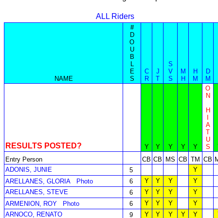
ALL Riders
#
D
O
U
B
L
S
E
C
J
V
M
H
D
NAME
S
R
T
S
H
M
M
O
N
H
I
A
T
U
RESULTS POSTED?
Y
Y
Y
Y
Y
S
Entry Person
CB
CB
MS
CB
TM
CB
ADONIS, JUNIE
Y
5
Y
Y
Y
Y
ARELLANES, GLORIA
Photo
6
ARELLANES, STEVE
Y
Y
Y
Y
6
Y
Y
Y
Y
ARMENION, ROY
Photo
6
ARNOCO, RENATO
Y
Y
Y
Y
Y
9