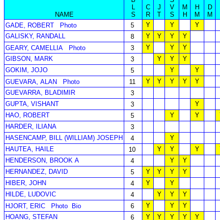
L
C
J
V
M
H
D
NAME
S
R
T
S
H
M
M
Y
Y
Y
GADE, ROBERT
Photo
5
GALISKY, RANDALL
Y
Y
Y
Y
8
Y
Y
Y
GEARY, CAMELLIA
Photo
3
GIBSON, MARK
Y
Y
Y
3
GOKIM, JOJO
Y
Y
5
Y
Y
Y
Y
Y
GUEVARA, ALAN
Photo
11
GUEVARRA, BLADIMIR
3
GUPTA, VISHANT
Y
3
HAO, ROBERT
Y
Y
5
HARDER, ILIANA
3
HASENCAMP, BILL (WILLIAM) JOSEPH
Y
4
HAUTEA, HAILE
Y
Y
Y
10
HENDERSON, BROOK A
Y
Y
4
HERNANDEZ, DAVID
Y
Y
Y
Y
5
HIBER, JOHN
Y
Y
4
HILDE, LUDOVIC
Y
Y
Y
4
Y
Y
Y
HJORT, ERIC
Photo
Bio
6
HOANG, STEFAN
Y
Y
Y
Y
Y
6