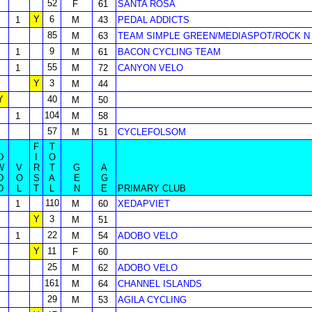
52
F
61
SANTA ROSA
Y
6
1
M
43
PEDAL ADDICTS
85
M
63
TEAM SIMPLE GREEN/MEDIASPOT/ROCK N
9
1
M
61
BACON CYCLING TEAM
55
1
M
72
CANYON VELO
Y
3
M
44
Y
40
M
50
104
1
M
58
57
M
51
CYCLEFOLSOM
F
T
D
I
O
W
V
R
T
G
A
D
O
S
A
E
G
D
L
T
L
N
E
PRIMARY CLUB
110
1
M
60
XEDAPVIET
Y
3
M
51
22
1
M
54
ADOBO VELO
Y
11
F
60
25
M
62
ADOBO VELO
161
M
64
CHANNEL ISLANDS
29
M
53
AGILA CYCLING