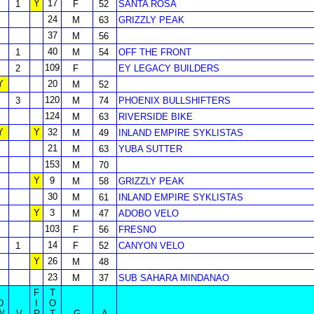
Y
17
1
F
52
SANTA ROSA
24
M
63
GRIZZLY PEAK
37
M
56
40
1
M
54
OFF THE FRONT
109
2
F
EY LEGACY BUILDERS
Y
20
M
52
120
3
M
74
PHOENIX BULLSHIFTERS
124
M
63
RIVERSIDE BIKE
Y
Y
32
M
49
INLAND EMPIRE SYKLISTAS
21
M
63
YUBA SUTTER
153
M
70
Y
9
M
58
GRIZZLY PEAK
30
M
61
INLAND EMPIRE SYKLISTAS
Y
3
M
47
ADOBO VELO
103
F
56
FRESNO
14
1
F
52
CANYON VELO
Y
26
M
48
23
M
37
SUB SAHARA MINDANAO
F
T
D
I
O
W
V
R
T
G
A