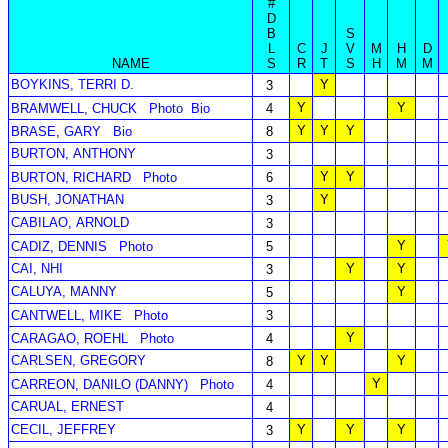
#
D
B
S
L
C
J
V
M
H
D
NAME
S
R
T
S
H
M
M
BOYKINS, TERRI D.
Y
3
Y
Y
BRAMWELL, CHUCK
Photo
Bio
4
Y
Y
Y
BRASE, GARY
Bio
8
BURTON, ANTHONY
3
Y
Y
BURTON, RICHARD
Photo
6
BUSH, JONATHAN
Y
3
CABILAO, ARNOLD
3
Y
CADIZ, DENNIS
Photo
5
CAI, NHI
Y
Y
3
CALUYA, MANNY
Y
5
CANTWELL, MIKE
Photo
3
Y
CARAGAO, ROEHL
Photo
4
CARLSEN, GREGORY
Y
Y
Y
8
Y
CARREON, DANILO (DANNY)
Photo
4
CARUAL, ERNEST
4
CECIL, JEFFREY
Y
Y
Y
3