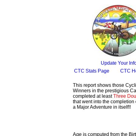
Update Your Inf
CTC Stats Page
CTC H
This report shows those Cyc
Winners in the prestigious Cal
completed at least
Three Dou
that went into the completion 
a Major Adventure in itself!!
Age is computed from the Bir