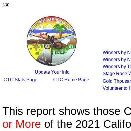
330
Winners by 
Winners by N
Winners by To
Update Your Info
Stage Race 
CTC Stats Page
CTC Home Page
Gold Thousan
Volunteer to 
This report shows those 
or More
of the 2021 Calif