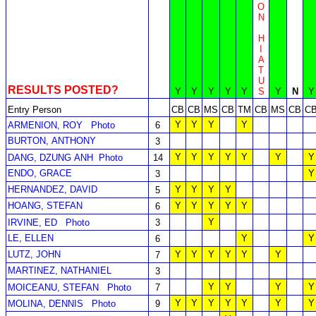
O
N
H
I
A
T
U
RESULTS POSTED?
Y
Y
Y
Y
Y
S
Y
N
Y
Entry Person
CB
CB
MS
CB
TM
CB
MS
CB
C
Y
Y
Y
Y
ARMENION, ROY
Photo
6
BURTON, ANTHONY
3
Y
Y
Y
Y
Y
Y
Y
DANG, DZUNG ANH
Photo
14
ENDO, GRACE
Y
3
HERNANDEZ, DAVID
Y
Y
Y
Y
5
HOANG, STEFAN
Y
Y
Y
Y
Y
6
Y
IRVINE, ED
Photo
3
LE, ELLEN
Y
Y
6
LUTZ, JOHN
Y
Y
Y
Y
Y
Y
7
MARTINEZ, NATHANIEL
3
Y
Y
Y
Y
MOICEANU, STEFAN
Photo
7
Y
Y
Y
Y
Y
Y
Y
MOLINA, DENNIS
Photo
9