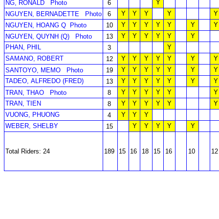
Y
NG, RONALD
Photo
6
Y
Y
Y
Y
Y
NGUYEN, BERNADETTE
Photo
6
Y
Y
Y
Y
Y
Y
Y
NGUYEN, HOANG Q
Photo
10
Y
Y
Y
Y
Y
Y
NGUYEN, QUYNH (Q)
Photo
13
PHAN, PHIL
Y
3
SAMANO, ROBERT
Y
Y
Y
Y
Y
Y
Y
12
Y
Y
Y
Y
Y
Y
Y
SANTOYO, MEMO
Photo
19
TADEO, ALFREDO (FRED)
Y
Y
Y
Y
Y
Y
Y
13
Y
Y
Y
Y
Y
Y
TRAN, THAO
Photo
8
TRAN, TIEN
Y
Y
Y
Y
Y
Y
8
VUONG, PHUONG
Y
Y
Y
4
WEBER, SHELBY
Y
Y
Y
Y
Y
15
Total Riders: 24
189
15
16
18
15
16
10
12