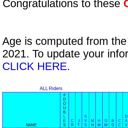
Congratulations to these
Age is computed from the 
2021. To update your inf
CLICK HERE.
ALL Riders
#
D
O
U
B
L
S
D
E
C
J
V
M
H
D
B
C
A
NAME
S
R
T
S
H
M
M
D
C
V