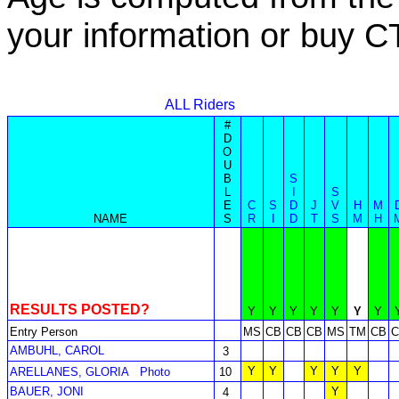
your information or buy 
ALL Riders
#
D
O
U
B
S
L
I
S
E
C
S
D
J
V
H
M
NAME
S
R
I
D
T
S
M
H
RESULTS POSTED?
Y
Y
Y
Y
Y
Y
Y
Entry Person
MS
CB
CB
CB
MS
TM
CB
C
AMBUHL, CAROL
3
Y
Y
Y
Y
Y
ARELLANES, GLORIA
Photo
10
BAUER, JONI
Y
4