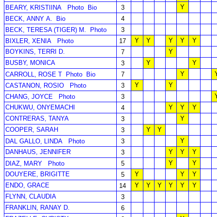
Y
BEARY, KRISTIINA
Photo
Bio
3
BECK, ANNY A.
Bio
4
BECK, TERESA (TIGER) M.
Photo
3
Y
Y
Y
Y
Y
BIXLER, XENIA
Photo
17
BOYKINS, TERRI D.
Y
7
BUSBY, MONICA
Y
Y
3
Y
CARROLL, ROSE T
Photo
Bio
7
Y
Y
CASTANON, ROSIO
Photo
3
CHANG, JOYCE
Photo
3
CHUKWU, ONYEMACHI
Y
Y
Y
4
CONTRERAS, TANYA
Y
3
COOPER, SARAH
Y
Y
3
Y
DAL GALLO, LINDA
Photo
3
DANHAUS, JENNIFER
Y
Y
Y
3
Y
Y
DIAZ, MARY
Photo
5
DOUYERE, BRIGITTE
Y
Y
Y
5
ENDO, GRACE
Y
Y
Y
Y
Y
Y
14
FLYNN, CLAUDIA
3
FRANKLIN, RANAY D.
6