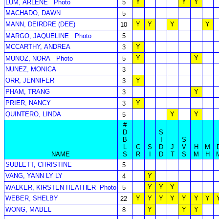
Y
Y
Y
LUM, ARLENE
Photo
5
MACHADO, DAWN
5
MANN, DEIRDRE (DEE)
Y
Y
Y
Y
10
MARGO, JAQUELINE
Photo
5
MCCARTHY, ANDREA
Y
3
Y
Y
MUNOZ, NORA
Photo
5
NUNEZ, MONICA
3
ORR, JENNIFER
Y
3
PHAM, TRANG
Y
3
PRIER, NANCY
Y
3
QUINTERO, LINDA
Y
Y
5
#
D
S
B
I
S
L
C
S
D
J
V
H
M
NAME
S
R
I
D
T
S
M
H
SUBLETT, CHRISTINE
5
VANG, YANN LY LY
Y
4
Y
Y
Y
WALKER, KIRSTEN HEATHER
Photo
5
WEBER, SHELBY
Y
Y
Y
Y
Y
Y
Y
22
WONG, MABEL
Y
Y
Y
8