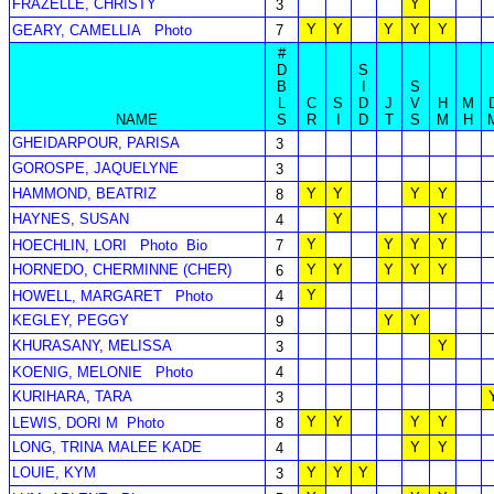
FRAZELLE, CHRISTY
Y
3
Y
Y
Y
Y
Y
GEARY, CAMELLIA
Photo
7
#
D
S
B
I
S
L
C
S
D
J
V
H
M
NAME
S
R
I
D
T
S
M
H
GHEIDARPOUR, PARISA
3
GOROSPE, JAQUELYNE
3
HAMMOND, BEATRIZ
Y
Y
Y
Y
8
HAYNES, SUSAN
Y
Y
4
Y
Y
Y
Y
HOECHLIN, LORI
Photo
Bio
7
HORNEDO, CHERMINNE (CHER)
Y
Y
Y
Y
Y
6
Y
HOWELL, MARGARET
Photo
4
KEGLEY, PEGGY
Y
Y
9
KHURASANY, MELISSA
Y
3
KOENIG, MELONIE
Photo
4
KURIHARA, TARA
3
Y
Y
Y
Y
LEWIS, DORI M
Photo
8
LONG, TRINA MALEE KADE
Y
Y
4
LOUIE, KYM
Y
Y
Y
3