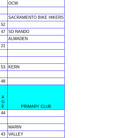
OCW
SACRAMENTO BIKE HIKERS
52
47
SD RANDO
ALMADEN
21
53
KERN
48
A
G
E
PRIMARY CLUB
44
MARIN
43
VALLEY