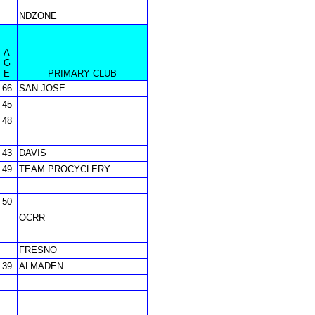
NDZONE
A
G
E
PRIMARY CLUB
66
SAN JOSE
45
48
43
DAVIS
49
TEAM PROCYCLERY
50
OCRR
FRESNO
39
ALMADEN