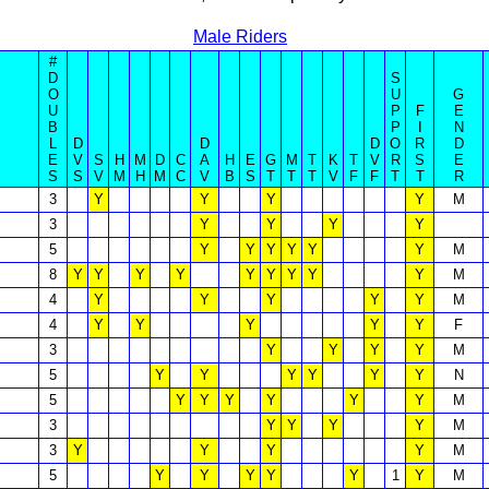
Male Riders
#
D
S
O
U
G
U
P
F
E
B
P
I
N
L
D
D
D
O
R
D
E
V
S
H
M
D
C
A
H
E
G
M
T
K
T
V
R
S
E
S
S
V
M
H
M
C
V
B
S
T
T
T
V
F
F
T
T
R
3
Y
Y
Y
Y
M
3
Y
Y
Y
Y
5
Y
Y
Y
Y
Y
Y
M
8
Y
Y
Y
Y
Y
Y
Y
Y
Y
M
4
Y
Y
Y
Y
Y
M
4
Y
Y
Y
Y
Y
F
3
Y
Y
Y
Y
M
5
Y
Y
Y
Y
Y
Y
N
5
Y
Y
Y
Y
Y
Y
M
3
Y
Y
Y
Y
M
3
Y
Y
Y
Y
M
5
Y
Y
Y
Y
Y
1
Y
M