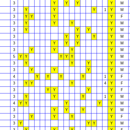
3
Y
Y
Y
Y
M
3
Y
Y
Y
1
Y
M
3
Y
Y
Y
Y
F
3
Y
Y
Y
Y
M
3
Y
Y
Y
Y
M
3
Y
Y
Y
Y
M
3
Y
Y
Y
Y
M
3
Y
Y
Y
Y
M
5
Y
Y
Y
Y
Y
Y
M
3
Y
Y
Y
Y
M
3
Y
Y
Y
Y
M
4
Y
Y
Y
Y
1
Y
F
3
Y
Y
Y
4
Y
F
3
Y
Y
Y
Y
F
3
Y
Y
Y
1
Y
M
4
Y
Y
Y
Y
Y
M
3
Y
Y
Y
Y
M
3
Y
Y
Y
Y
F
3
Y
Y
Y
Y
M
3
Y
Y
Y
Y
F