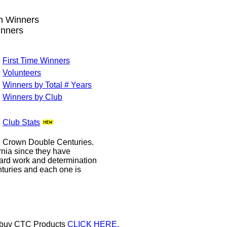
wn Winners
inners
First Time Winners
Volunteers
Winners by Total # Years
Winners by Club
Club Stats
le Crown Double Centuries.
ornia since they have
hard work and determination
enturies and each one is
or buy CTC Products
CLICK HERE.