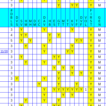
3
Y
Y
Y
Y
M
#
F
D
I
B
D
D
D
V
R
G
L
V
S
H
M
D
C
A
H
E
G
M
T
K
T
V
O
S
E
S
S
V
M
H
M
C
V
B
S
T
T
T
V
F
F
L
T
N
3
Y
Y
Y
Y
M
4
Y
Y
Y
Y
Y
M
5
Y
Y
Y
Y
Y
Y
M
3
Y
Y
Y
Y
F
11/20
3
Y
Y
Y
Y
M
3
Y
Y
Y
Y
M
3
Y
Y
Y
Y
M
3
Y
Y
Y
Y
M
3
Y
Y
Y
Y
M
3
Y
Y
Y
Y
M
3
Y
Y
Y
Y
M
8
Y
Y
Y
Y
Y
Y
Y
Y
1
Y
M
3
Y
Y
Y
Y
M
3
Y
Y
Y
Y
M
3
Y
Y
Y
Y
M