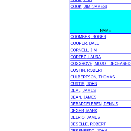
COOK, JIM (JAMES)
NAME
COOMBES, ROGER
COOPER, DALE
CORNELL, JIM
CORTEZ, LAURA
COSGROVE, MOJO - DECEASED 
COSTIN, ROBERT
CULBERTSON, THOMAS
CURTIS, JOHN
DEAL, JAMES
DEAN, JAMES
DEBARDELEBEN, DENNIS
DEGER, MARK
DELRIO, JAMES
DESELLE, ROBERT
DESENBERG, JOHN