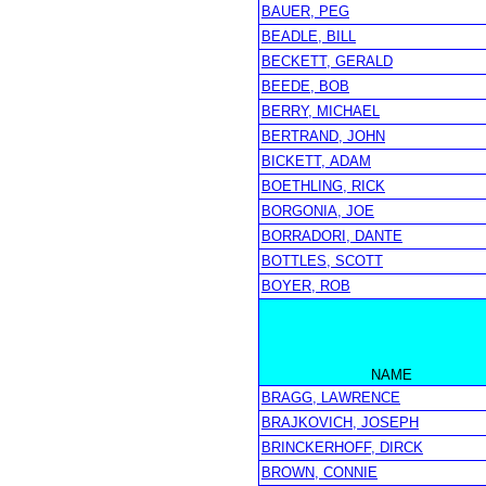
BAUER, PEG
BEADLE, BILL
BECKETT, GERALD
BEEDE, BOB
BERRY, MICHAEL
BERTRAND, JOHN
BICKETT, ADAM
BOETHLING, RICK
BORGONIA, JOE
BORRADORI, DANTE
BOTTLES, SCOTT
BOYER, ROB
NAME
BRAGG, LAWRENCE
BRAJKOVICH, JOSEPH
BRINCKERHOFF, DIRCK
BROWN, CONNIE