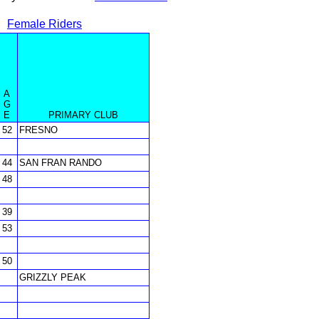
Female Riders
A
G
E
PRIMARY CLUB
52
FRESNO
44
SAN FRAN RANDO
48
39
53
50
GRIZZLY PEAK