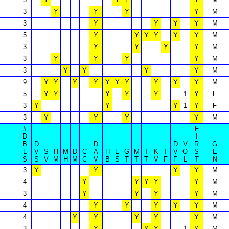
3
Y
Y
Y
Y
M
3
Y
Y
Y
Y
M
5
Y
Y
Y
Y
Y
Y
M
3
Y
Y
Y
Y
M
3
Y
Y
Y
Y
M
3
Y
Y
Y
Y
M
9
Y
Y
Y
Y
Y
Y
Y
Y
Y
Y
M
5
Y
Y
Y
Y
Y
1
Y
F
3
Y
Y
Y
1
Y
F
3
Y
Y
Y
Y
M
#
F
D
I
B
D
D
D
V
R
G
L
V
S
H
M
D
C
A
H
E
G
M
T
K
T
V
O
S
E
S
S
V
M
H
M
C
V
B
S
T
T
T
V
F
F
L
T
N
3
Y
Y
Y
Y
M
4
Y
Y
Y
Y
Y
M
3
Y
Y
Y
Y
M
4
Y
Y
Y
Y
Y
M
4
Y
Y
Y
Y
Y
M
3
Y
Y
Y
1
Y
M