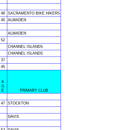
48
SACRAMENTO BIKE HIKERS
45
ALMADEN
ALMADEN
52
CHANNEL ISLANDS
CHANNEL ISLANDS
37
45
A
G
E
PRIMARY CLUB
47
STOCKTON
DAVIS
52
DAVIS