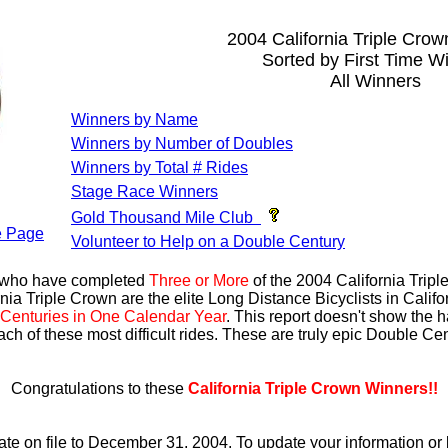
2004 California Triple Cro
Sorted by First Time W
All Winners
Winners by Name
Winners by Number of Doubles
Winners by Total # Rides
Stage Race Winners
Gold Thousand Mile Club
 Page
Volunteer to Help on a Double Century
s who have completed
Three or More
of the 2004 California Trip
nia Triple Crown are the elite Long Distance Bicyclists in Calif
Centuries in One Calendar Year
. This report doesn't show the 
ach of these most difficult rides. These are truly epic Double C
Congratulations to these
California Triple Crown Winners!!
ate on file to December 31, 2004. To update your information 