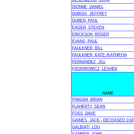
DIONNE, DANIEL
DUBOIS, JEFFREY
DUREN, PAUL
EAGER, STEVEN
ERICKSON, ROGER
EVANS, PAUL
FAULKNER, BILL
FAULKNER, KATE (KATHRYN)
FERNANDEZ, JILL
FIEDOROWICZ, LESHEK
NAME
FINIGAN, BRIAN
FLAHERTY, SEAN
FOSS, DAVE
GAINES, JACK - DECEASED 1/18
GALBIATI, LOU
GAMPER, JOHN