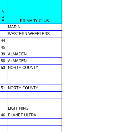
A
G
E
PRIMARY CLUB
MARIN
WESTERN WHEELERS
44
45
39
ALMADEN
50
ALMADEN
53
NORTH COUNTY
51
NORTH COUNTY
LIGHTNING
46
PLANET ULTRA