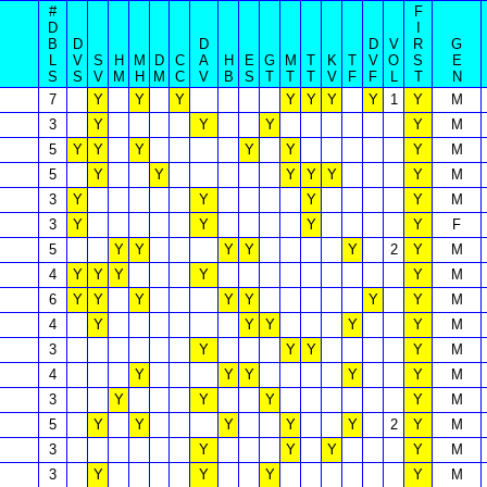
#
F
D
I
B
D
D
D
V
R
G
L
V
S
H
M
D
C
A
H
E
G
M
T
K
T
V
O
S
E
S
S
V
M
H
M
C
V
B
S
T
T
T
V
F
F
L
T
N
7
Y
Y
Y
Y
Y
Y
Y
1
Y
M
3
Y
Y
Y
Y
M
5
Y
Y
Y
Y
Y
Y
M
5
Y
Y
Y
Y
Y
Y
M
3
Y
Y
Y
Y
M
3
Y
Y
Y
Y
F
5
Y
Y
Y
Y
Y
2
Y
M
4
Y
Y
Y
Y
Y
M
6
Y
Y
Y
Y
Y
Y
Y
M
4
Y
Y
Y
Y
Y
M
3
Y
Y
Y
Y
M
4
Y
Y
Y
Y
Y
M
3
Y
Y
Y
Y
M
5
Y
Y
Y
Y
Y
2
Y
M
3
Y
Y
Y
Y
M
3
Y
Y
Y
Y
M