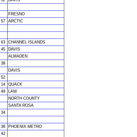
FRESNO
57
ARCTIC
63
CHANNEL ISLANDS
45
DAVIS
ALMADEN
38
DAVIS
52
14
QUACK
49
LAW
NORTH COUNTY
SANTA ROSA
34
38
PHOENIX METRO
42