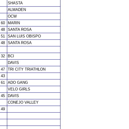
SHASTA
ALMADEN
OCW
60
MARIN
48
SANTA ROSA
51
SAN LUIS OBISPO
48
SANTA ROSA
32
BCI
DAVIS
47
TRI CITY TRIATHLON
43
61
ADO GANG
VELO GIRLS
45
DAVIS
CONEJO VALLEY
49