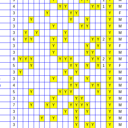
4
Y
Y
Y
Y
1
Y
M
3
Y
Y
Y
Y
F
3
Y
Y
Y
Y
M
3
Y
Y
Y
Y
M
3
Y
Y
Y
Y
M
6
Y
Y
Y
Y
Y
Y
2
Y
M
3
Y
Y
Y
Y
F
3
Y
Y
Y
Y
M
8
Y
Y
Y
Y
Y
Y
Y
Y
2
Y
M
5
Y
Y
Y
Y
Y
1
Y
F
3
Y
Y
Y
Y
M
)
3
Y
Y
Y
Y
M
)
4
Y
Y
Y
Y
Y
M
5
Y
Y
Y
Y
Y
Y
M
3
Y
Y
Y
Y
M
7
Y
Y
Y
Y
Y
Y
Y
Y
M
3
Y
Y
Y
Y
M
3
Y
Y
Y
Y
M
3
Y
Y
Y
Y
M