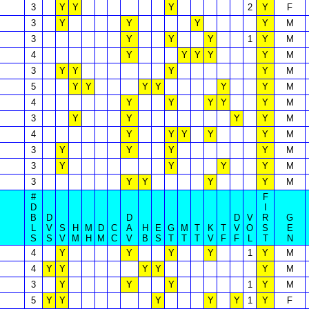
3
Y
Y
Y
2
Y
F
3
Y
Y
Y
Y
M
3
Y
Y
Y
1
Y
M
4
Y
Y
Y
Y
Y
M
3
Y
Y
Y
Y
M
5
Y
Y
Y
Y
Y
Y
M
4
Y
Y
Y
Y
Y
M
3
Y
Y
Y
Y
M
4
Y
Y
Y
Y
Y
M
3
Y
Y
Y
Y
M
3
Y
Y
Y
Y
M
3
Y
Y
Y
Y
M
#
F
D
I
B
D
D
D
V
R
G
L
V
S
H
M
D
C
A
H
E
G
M
T
K
T
V
O
S
E
S
S
V
M
H
M
C
V
B
S
T
T
T
V
F
F
L
T
N
4
Y
Y
Y
Y
1
Y
M
4
Y
Y
Y
Y
Y
M
3
Y
Y
Y
1
Y
M
5
Y
Y
Y
Y
Y
1
Y
F