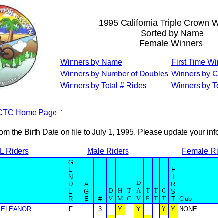
1995 California Triple Crown 
Sorted by Name
Female Winners
Winners by Name
First Time W
Winners by Number of Doubles
Winners by C
Winners by Total # Rides
Winners by To
.
CTC Home Page
om the Birth Date on file to July 1, 1995. Please update your in
L Riders
Male Riders
Female Ri
G
E
F
N
I
D
D
A
R
D
H
T
A
T
T
G
E
G
S
V
M
C
V
F
T
T
R
E
#
T
Club
 ELEANOR
F
3
Y
Y
Y
Y
NONE