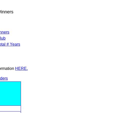
Winners
inners
lub
tal # Years
formation
HERE.
ders