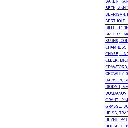
BAKER, KAR
BECK, ANN
BERRIGAN,
BERTHOLD, 
BILLIE, LYN
BROOKS, M
BURNS, CO
CHAMNESS,
CHASE, LIN
CLEEK, MIC
CRAWFORD,
CROWLEY, 
DAWSON, B
DIODATI, M
DOMJANOVI
GRANT, LYN
GRASSE, B
HEISS, TRA
HEYNE, PAT
HOUSE, DE