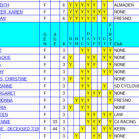
DITH
F
6
Y
Y
Y
Y
Y
Y
ALMADEN
ER, KAREN
F
7
Y
Y
Y
Y
Y
Y
Y
NONE
OAN
F
6
Y
Y
Y
Y
Y
Y
FRESNO
F
I
D
G
A
R
D
H
T
A
T
T
G
E
G
S
V
M
C
V
F
T
T
N
E
#
T
Club
Z
F
3
Y
Y
Y
Y
NONE
ACKIE
F
4
Y
Y
Y
Y
Y
NONE
A
F
3
Y
Y
Y
Y
NONE
HY
F
3
Y
Y
Y
Y
NONE
, CHRISTINE
F
3
Y
Y
Y
NONE
ZANNE
F
3
Y
Y
Y
SD CYCLOV
ARGARET
F
3
Y
Y
Y
Y
NONE
DONNA
F
3
Y
Y
Y
Y
FRESNO
RIA
F
3
Y
Y
Y
NONE
LEEN
F
3
Y
Y
Y
Y
LAW
ENNIE
F
33
3
Y
Y
Y
Y
C4 RACING
IE - DECEASED 7/19
F
44
3
Y
Y
Y
Y
KERN
Y
F
3
Y
Y
Y
Y
NONE