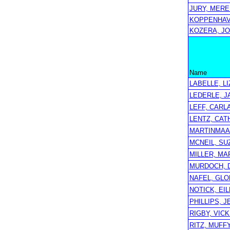
JURY, MERE
KOPPENHAV
KOZERA, J
Name
LABELLE, LI
LEDERLE, J
LEFF, CARL
LENTZ, CAT
MARTINMAAS
MCNEIL, SU
MILLER, M
MURDOCH, 
NAFEL, GLO
NOTICK, EI
PHILLIPS, J
RIGBY, VICK
RITZ, MUFF