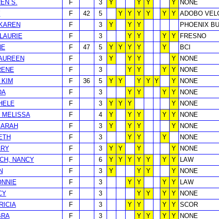
EN S.
F
3
Y
Y
Y
Y
NONE
Y
F
42
5
Y
Y
Y
Y
Y
Y
ADOBO VEL
 KAREN
F
3
Y
Y
Y
PHOENIX BU
LAURIE
F
3
Y
Y
Y
Y
FRESNO
NE
F
47
5
Y
Y
Y
Y
Y
BCI
AUREEN
F
3
Y
Y
Y
Y
NONE
RENE
F
3
Y
Y
Y
Y
NONE
 KIM
F
36
5
Y
Y
Y
Y
Y
Y
NONE
DA
F
3
Y
Y
Y
Y
NONE
HELE
F
3
Y
Y
Y
Y
NONE
 MELISSA
F
4
Y
Y
Y
Y
Y
NONE
SARAH
F
3
Y
Y
Y
Y
NONE
ETH
F
3
Y
Y
Y
NONE
ARY
F
3
Y
Y
Y
Y
NONE
CH, NANCY
F
6
Y
Y
Y
Y
Y
Y
Y
LAW
N
F
3
Y
Y
Y
Y
NONE
ONNIE
F
3
Y
Y
Y
Y
LAW
CY
F
3
Y
Y
Y
Y
NONE
RICIA
F
3
Y
Y
Y
Y
SCOR
BRA
F
3
Y
Y
Y
Y
NONE