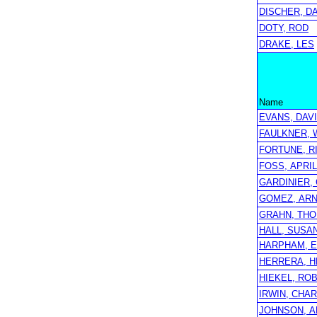
DISCHER, D
DOTY, ROD
DRAKE, LES
Name
EVANS, DAV
FAULKNER, W
FORTUNE, R
FOSS, APRIL
GARDINIER,
GOMEZ, AR
GRAHN, TH
HALL, SUSA
HARPHAM, E
HERRERA, 
HIEKEL, RO
IRWIN, CHAR
JOHNSON, A