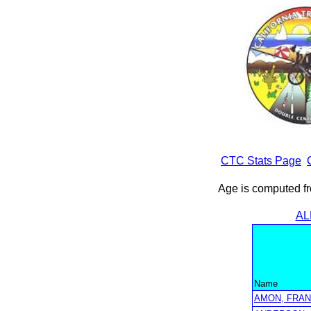
CTC Stats Page
Age is computed fr
AL
Name
AMON, FRAN