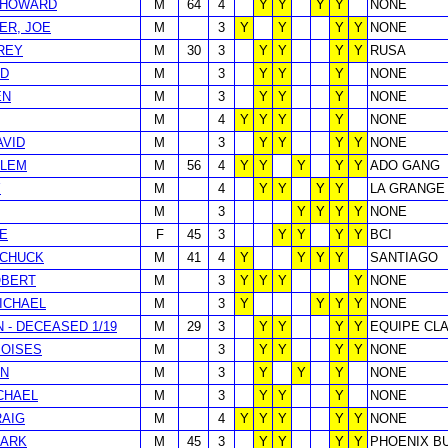
 HOWARD
M
64
4
Y
Y
Y
Y
NONE
ER, JOE
M
3
Y
Y
Y
Y
NONE
FREY
M
30
3
Y
Y
Y
Y
RUSA
ED
M
3
Y
Y
Y
NONE
EN
M
3
Y
Y
Y
NONE
M
4
Y
Y
Y
Y
NONE
AVID
M
3
Y
Y
Y
Y
NONE
CLEM
M
56
4
Y
Y
Y
Y
Y
ADO GANG
Y
M
4
Y
Y
Y
Y
LA GRANGE
M
3
Y
Y
Y
Y
NONE
NE
F
45
3
Y
Y
Y
Y
BCI
 CHUCK
M
41
4
Y
Y
Y
Y
SANTIAGO
OBERT
M
3
Y
Y
Y
Y
NONE
ICHAEL
M
3
Y
Y
Y
Y
NONE
 - DECEASED 1/19
M
29
3
Y
Y
Y
Y
EQUIPE CL
MOISES
M
3
Y
Y
Y
Y
NONE
HN
M
3
Y
Y
Y
NONE
CHAEL
M
3
Y
Y
Y
NONE
RAIG
M
4
Y
Y
Y
Y
Y
NONE
MARK
M
45
3
Y
Y
Y
Y
PHOENIX B