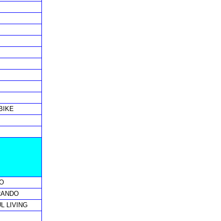
BIKE
O
RANDO
L LIVING