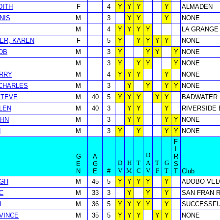
DITH
F
4
Y
Y
Y
Y
ALMADEN
NIS
M
3
Y
Y
Y
NONE
M
4
Y
Y
Y
Y
LA GRANGE
ER, KAREN
F
5
Y
Y
Y
Y
Y
NONE
OB
M
3
Y
Y
Y
Y
NONE
M
3
Y
Y
Y
Y
NONE
ARRY
M
4
Y
Y
Y
Y
NONE
CHARLES
M
3
Y
Y
Y
Y
NONE
STEVE
M
40
5
Y
Y
Y
Y
Y
BADWATER
LLEN
M
40
3
Y
Y
Y
RIVERSIDE 
OHN
M
3
Y
Y
Y
Y
NONE
N
M
3
Y
Y
Y
Y
NONE
F
I
D
G
A
R
D
H
T
A
T
G
E
G
S
V
M
C
V
F
T
N
E
#
T
Club
UGH
M
45
5
Y
Y
Y
Y
Y
ADOBO VEL
C
M
33
3
Y
Y
Y
SAN FRAN 
L
M
36
5
Y
Y
Y
Y
Y
SUCCESSFU
VINCE
M
35
5
Y
Y
Y
Y
Y
NONE