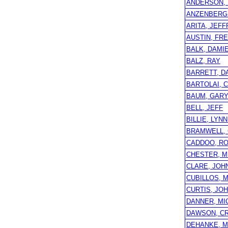
ANDERSON,
ANZENBERG
ARITA, JEF
AUSTIN, FR
BALK, DAMI
BALZ, RAY
BARRETT, D
BARTOLAI, 
BAUM, GAR
BELL, JEFF
BILLIE, LYN
BRAMWELL,
CADDOO, R
CHESTER, M
CLARE, JOHN
CUBILLOS, 
CURTIS, JO
DANNER, MI
DAWSON, C
DEHANKE, 