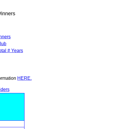
Winners
inners
lub
tal # Years
formation
HERE.
iders