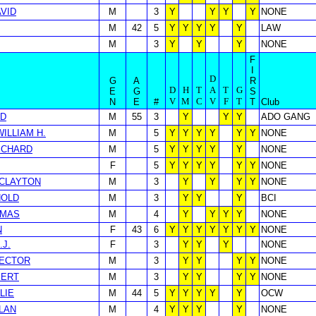
AVID
M
3
Y
Y
Y
Y
NONE
M
42
5
Y
Y
Y
Y
Y
LAW
M
3
Y
Y
Y
NONE
F
I
D
G
A
R
D
H
T
A
T
G
E
G
S
V
M
C
V
F
T
N
E
#
T
Club
ID
M
55
3
Y
Y
Y
ADO GANG
ILLIAM H.
M
5
Y
Y
Y
Y
Y
Y
NONE
ICHARD
M
5
Y
Y
Y
Y
Y
NONE
F
5
Y
Y
Y
Y
Y
Y
NONE
 CLAYTON
M
3
Y
Y
Y
Y
NONE
NOLD
M
3
Y
Y
Y
BCI
OMAS
M
4
Y
Y
Y
Y
NONE
N
F
43
6
Y
Y
Y
Y
Y
Y
Y
NONE
.J.
F
3
Y
Y
Y
NONE
HECTOR
M
3
Y
Y
Y
Y
NONE
BERT
M
3
Y
Y
Y
Y
NONE
LIE
M
44
5
Y
Y
Y
Y
Y
OCW
LAN
M
4
Y
Y
Y
Y
NONE