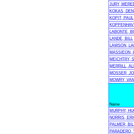
JURY, MERE
KOKAS, DEN
KOPIT, PAUL
KOPPENHAV
LABONTE, B
LANDE, BILL
LAWSON, L
MASSIEON, 
MEICHTRY, 
MERRILL, A
MOSSER, J
MOWRY, VA
Name
MURPHY, H
NORRIS, ERI
PALMER, BIL
PARADERO, 