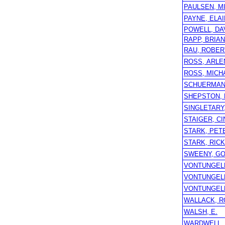
PAULSEN, M
PAYNE, ELA
POWELL, DA
RAPP, BRIAN
RAU, ROBER
ROSS, ARLE
ROSS, MICH
SCHUERMAN
SHEPSTON,
SINGLETARY
STAIGER, CI
STARK, PET
STARK, RICK
SWEENY, G
VONTUNGELN
VONTUNGELN
VONTUNGELN
WALLACK, R
WALSH, E.
WARDWELL,