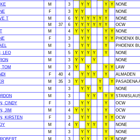
IKE
M
3
Y
Y
Y
Y
NONE
INE
F
3
Y
Y
Y
NONE
VE T
M
6
Y
Y
Y
Y
Y
Y
NONE
M
37
6
Y
Y
Y
Y
Y
Y
OCW
T
M
4
Y
Y
Y
Y
Y
NONE
NE
F
3
Y
Y
Y
Y
PHOENIX B
AEL
M
3
Y
Y
Y
PHOENIX B
, LEO
M
5
Y
Y
Y
Y
Y
NONE
 RON
M
3
Y
Y
Y
NONE
, TOM
M
3
Y
Y
Y
Y
LAW
NDI
F
40
4
Y
Y
Y
Y
ALMADEN
ER
M
35
3
Y
Y
Y
Y
PASADENA 
M
3
Y
Y
Y
NONE
ORDON
M
3
Y
Y
Y
Y
STANISLAU
, CINDY
F
3
Y
Y
Y
OCW
, JIM
M
4
Y
Y
Y
Y
OCW
, KIRSTEN
F
3
Y
Y
Y
Y
OCW
OY
M
4
Y
Y
Y
Y
NONE
M
3
Y
Y
Y
NONE
 ROBERT
M
3
Y
Y
Y
Y
NONE