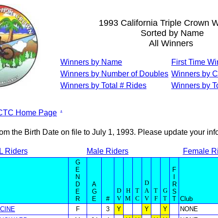
1993 California Triple Crown 
Sorted by Name
All Winners
Winners by Name
First Time W
Winners by Number of Doubles
Winners by C
Winners by Total # Rides
Winners by To
.
CTC Home Page
om the Birth Date on file to July 1, 1993. Please update your in
L Riders
Male Riders
Female R
G
E
F
N
I
D
D
A
R
D
H
T
A
T
G
E
G
S
V
M
C
V
F
T
R
E
#
T
Club
CINE
F
3
Y
Y
Y
NONE